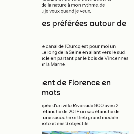
de profiter de la nature à mon rythme, de
m’arrêter ou je veux quand je veux.
Ses balades préférées autour de
Paris
Autour de Paris, le canal de l’Ourcq est pour moi un
incontournable. Le long de la Seine en allant vers le sud,
et pour 2/3 h, boucle en partant par le bois de Vincennes
et en revenant par la Marne.
L'équipement de Florence en
quelques mots
Florence est équipée d'un vélo Riverside 900 avec 2
sacoches arrière étanche de 20l + un sac étanche de
10l. Sur le guidon, une sacoche ortlieb grand modèle
pour l’appareil photo et ses 3 objectifs.