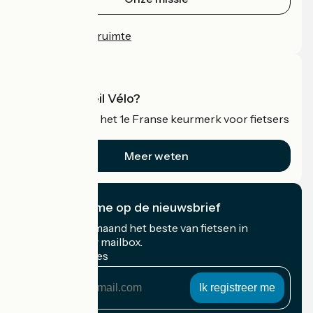
Persruimte
Professionele ruimte
Wat is Accueil Vélo?
Accueil Vélo is het 1e Franse keurmerk voor fietsers
op vakantie.
Meer weten
Ik abonneer me op de nieuwsbrief
Ontvang elke maand het beste van fietsen in
Frankrijk in uw mailbox.
Mijn e-mailadres
Mijn
e-
mailadres