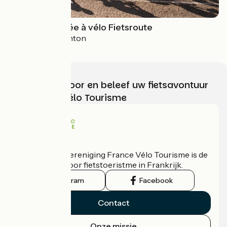
La Méditerranée à vélo Fietsroute
Le Perthus > Menton
Kies, bereid voor en beleef uw fietsavontuur
met France Vélo Tourisme
Wie zijn we?
De nationale vereniging France Vélo Tourisme is de
officiële gids voor fietstoeristme in Frankrijk.
Instagram
Facebook
Contact
Onze missie