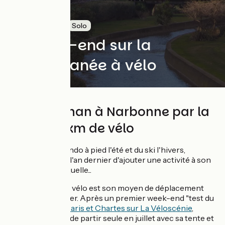
Micro-aventure
Solo
Un week-end sur la
Méditerranée à vélo
De Perpignan à Narbonne par la
côte, 180 km de vélo
Habituée de la rando à pied l'été et du ski l'hivers,
Florence décide l'an dernier d'ajouter une activité à son
arc et devinez laquelle...
Habitant Paris, le vélo est son moyen de déplacement
pour aller travailler. Après un premier week-end "test du
matériel" entre
Paris et Chartes sur
La Véloscénie
,
Florence décide de partir seule en juillet avec sa tente et