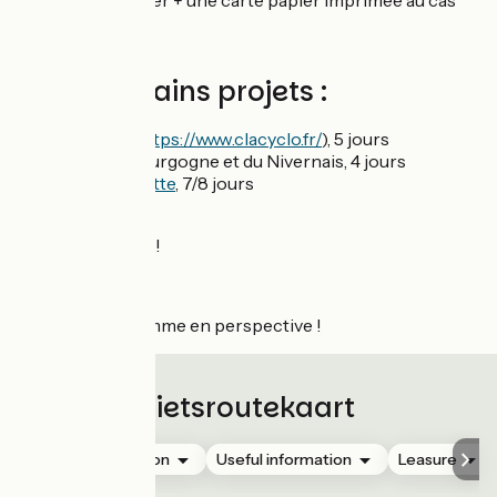
l'appli ViewRanger + une carte papier imprimée au cas
où...
Ses prochains projets :
- La Clacyclo (
https://www.clacyclo.fr/
), 5 jours
- Le Canal de Bourgogne et du Nivernais, 4 jours
-
La Vélo Francette
, 7/8 jours
Ensuite on verra !
Un beau programme en perspective !
Fietsroutekaart
Accommodation
Useful information
Leasure