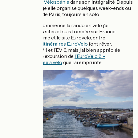
de poursuivre
La Véloscénie
dans son intégralité. Depuis
ce premier voyage elle organise quelques week-ends ou
journées autour de Paris, toujours en solo.
Quand j’ai commencé la rando en vélo j’ai
cherché les sites et suis tombée sur France
Vélo Tourisme et le site Eurovelo, entre
autres. Les
itinéraires EuroVelo
font rêver,
comme l’EV 1 et l’EV 6, mais j’ai bien appréciée
cette petite excursion de
l’EuroVelo 8 -
Méditerranée à vélo
que j’ai emprunté.