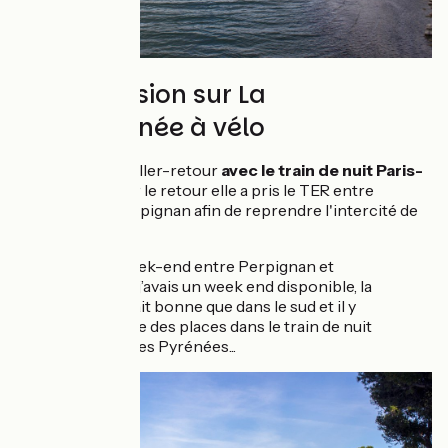
Son excursion sur La
Méditerranée à vélo
Florence a fait l'aller-retour
avec le train de nuit Paris-
Perpignan
. Pour le retour elle a pris le TER entre
Narbonne et Perpignan afin de reprendre l'intercité de
nuit à Perpignan.
Pour ce week-end entre Perpignan et
Narbonne, j’avais un week end disponible, la
météo n’était bonne que dans le sud et il y
avait encore des places dans le train de nuit
allant vers les Pyrénées...