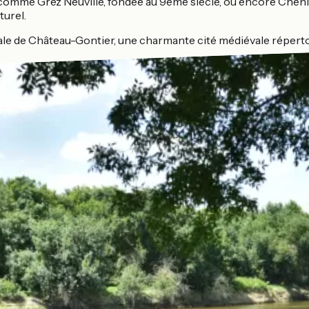
 comme Grez Neuville, fondée au 9ème siècle, ou encore Chen
turel.
iale de Château-Gontier, une charmante cité médiévale réperto