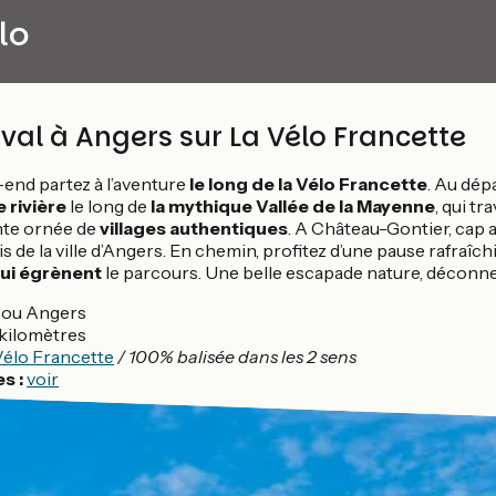
lo
val à Angers sur La Vélo Francette
end partez à l’aventure
le long de la Vélo Francette
. Au dépa
 rivière
le long de
la mythique Vallée de la Mayenne
, qui t
te ornée de
villages authentiques
. A Château-Gontier, cap a
s de la ville d’Angers. En chemin, profitez d’une pause rafraîch
ui égrènent
le parcours. Une belle escapade nature, déconne
 ou Angers
kilomètres
Vélo Francette
/ 100% balisée dans les 2 sens
es :
voir