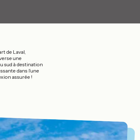
rt de Laval,
raverse une
u sud à destination
issante dans l’une
xion assurée !