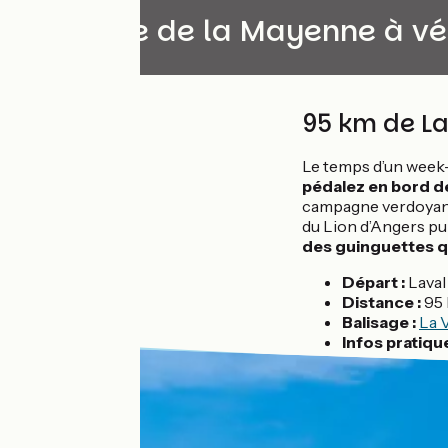
La Vallée de la Mayenne à vé
95 km de La
Le temps d’un week-
pédalez en bord de
campagne verdoyan
du Lion d’Angers pui
des guinguettes q
Départ :
Laval
Distance :
95 
Balisage :
La 
Infos pratiqu