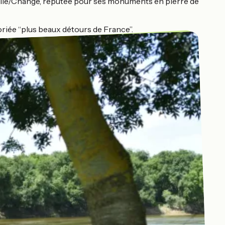
illé/Changé, réputée pour ses monuments en pierre de
riée “plus beaux détours de France”.