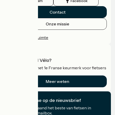
Instagram
Facebook
Contact
Onze missie
Persruimte
Professionele ruimte
Wat is Accueil Vélo?
Accueil Vélo is het 1e Franse keurmerk voor fietsers
op vakantie.
Meer weten
Ik abonneer me op de nieuwsbrief
Ontvang elke maand het beste van fietsen in
Frankrijk in uw mailbox.