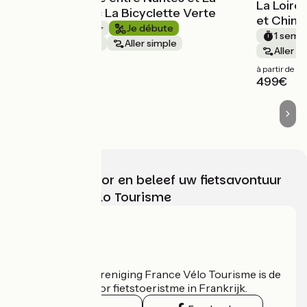
La Loire
Rochelle avec La Bicyclette Verte
et Chino
1 semaine et +
Je débute
1 semai
Bords de mer
Aller simple
Aller s
à partir de
à partir de
1049€
499€
Kies, bereid voor en beleef uw fietsavontuur
met France Vélo Tourisme
Wie zijn we?
De nationale vereniging France Vélo Tourisme is de
officiële gids voor fietstoeristme in Frankrijk.