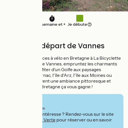
1 semaine et +
Je débute
8 jours au départ de Vannes
Confiez vos vacances à vélo en Bretagne à La Bicyclette
Verte. Au départ de Vannes, empruntez les charmants
sentiers pour profiter d'un Golfe aux paysages
remarquables. Carnac, l'île d'Arz, l'île aux Moines ou
Auray vous réservent une ambiance pittoresque et
ressourçante. La Bretagne ça vous gagne !
Vanaf
549€
per persoon
Ce séjour vous intéresse ? Rendez-vous sur le site
de
La Bicyclette Verte
pour réserver ou en savoir
plus.