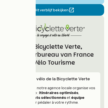
Dit verblijf bekijken
La Bicyclette Verte,
partnerbureau van France
Vélo Tourisme
L'expertise vélo de la Bicyclette Verte
Depuis 1986
, notre agence locale organise vos
voyages à vélo :
itinéraires optimisés
,
hébergements sélectionnés
et
équipe
réactive
pour pédaler à votre rythme.