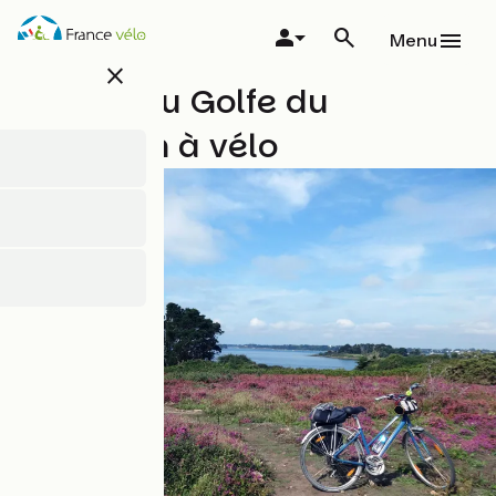
Overslaan
en
Menu
naar
close
de
Le Tour du Golfe du
inhoud
gaan
Morbihan à vélo