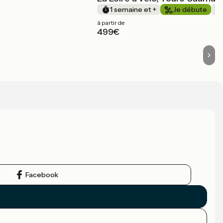
1 semaine et +
Je débute
à partir de
499€
Facebook