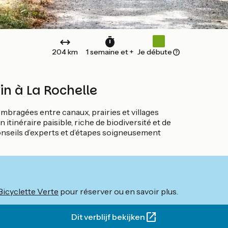
204 km
1 semaine et +
Je débute
in à La Rochelle
ombragées entre canaux, prairies et villages
un itinéraire paisible, riche de biodiversité et de
conseils d’experts et d’étapes soigneusement
Bicyclette Verte
pour réserver ou en savoir plus.
Dit verblijf bekijken