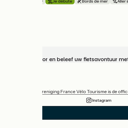
1 semaine et +
Je débute
Bords de mer
Aller
à partir de
1049€
Kies, bereid voor en beleef uw fietsavontuur me
Wie zijn we?
De nationale vereniging France Vélo Tourisme is de officië
Instagram