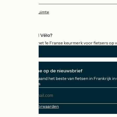
Persruimte
Professionele ruimte
Wat is Accueil Vélo?
Accueil Vélo is het 1e Franse keurmerk voor fietsers op v
Ik abonneer me op de nieuwsbrief
Ontvang elke maand het beste van fietsen in Frankrijk in
Mijn e-mailadres
Mijn
e-
mailadres
Inschrijvingsvoorwaarden