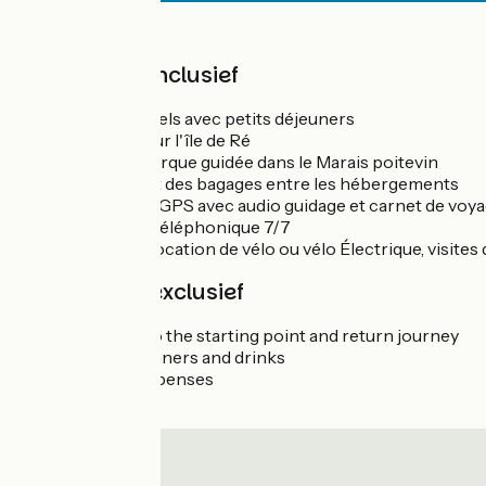
Prijs
De prijs is inclusief
Nuits en hôtels avec petits déjeuners
Excursion sur l'île de Ré
Balade en barque guidée dans le Marais poitevin
Le transport des bagages entre les hébergements
Application GPS avec audio guidage et carnet de voy
Assistance téléphonique 7/7
En option : location de vélo ou vélo Électrique, visite
De prijs is exclusief
Transport to the starting point and return journey
Lunches, dinners and drinks
Personal expenses
Sightseeing