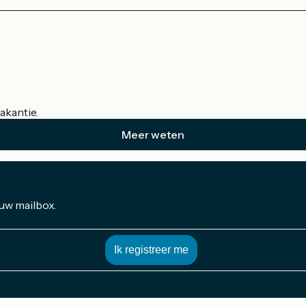
akantie.
Meer weten
 uw mailbox.