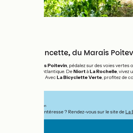
La Vélo Francette, du Marais Poitev
Au cœur du
Marais Poitevin
, pédalez sur des voies vertes 
typiques, jusqu’à l’Atlantique. De
Niort
à
La Rochelle
, vivez 
paysages uniques. Avec
La Bicyclette Verte
, profitez de 
sélectionnées.
Vanaf
759€
per persoon
Ce séjour vous intéresse ? Rendez-vous sur le site de
La 