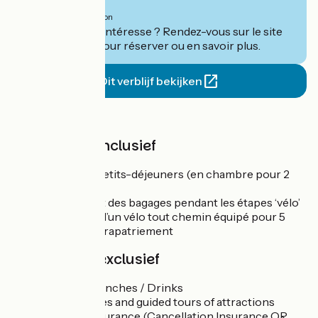
540€
per persoon
Ce séjour vous intéresse ? Rendez-vous sur le site
de
Randovélo
pour réserver ou en savoir plus.
Dit verblijf bekijken
Prijs
De prijs is inclusief
Nuits avec petits-déjeuners (en chambre pour 2
personnes)
Le transport des bagages pendant les étapes ‘vélo’
La location d’un vélo tout chemin équipé pour 5
jours et son rapatriement
De prijs is exclusief
Dinners / Lunches / Drinks
Entrance fees and guided tours of attractions
Optional insurance (Cancellation Insurance OR