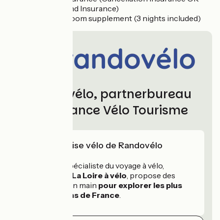
Peace of Mind Insurance)
The single room supplement (3 nights included)
Randovélo, partnerbureau
van France Vélo Tourisme
L'expertise vélo de Randovélo
Randovélo, spécialiste du voyage à vélo,
pionnier sur La Loire à vélo
, propose des
séjours clés en main
pour explorer les plus
belles régions de France
.