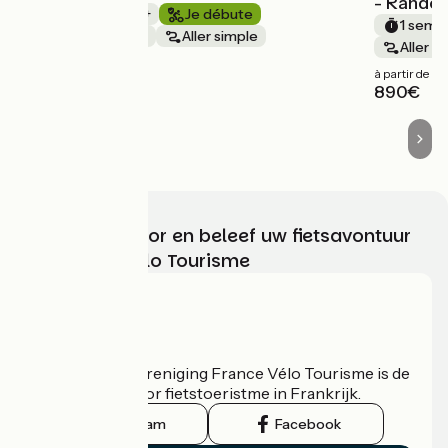
- Rando
1 semaine et +
Je débute
1 semai
Bords de mer
Aller simple
Aller s
à partir de
à partir de
1030€
890€
Kies, bereid voor en beleef uw fietsavontuur
met France Vélo Tourisme
Wie zijn we?
De nationale vereniging France Vélo Tourisme is de
officiële gids voor fietstoeristme in Frankrijk.
Instagram
Facebook