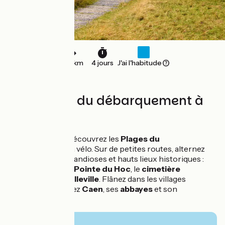
160 km
4 jours
J'ai l'habitude
Les plages du débarquement à
vélo
Depuis
Bayeux
, découvrez les
Plages du
Débarquement
à vélo. Sur de petites routes, alternez
entre paysages grandioses et hauts lieux historiques :
Omaha Beach
, la
Pointe du Hoc
, le
cimetière
Américain de Colleville
. Flânez dans les villages
balnéaires et visitez
Caen
, ses
abbayes
et son
Mémorial
.
Vanaf