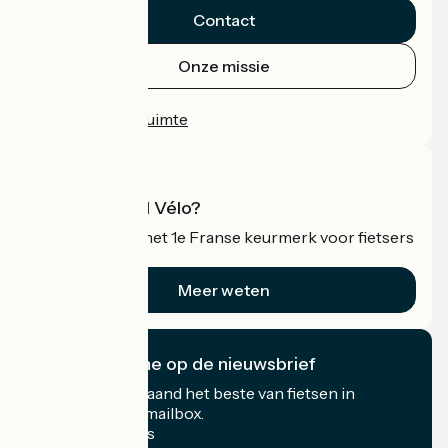
Contact
Onze missie
Persruimte
Professionele ruimte
Wat is Accueil Vélo?
Accueil Vélo is het 1e Franse keurmerk voor fietsers
op vakantie.
Meer weten
Ik abonneer me op de nieuwsbrief
Ontvang elke maand het beste van fietsen in
Frankrijk in uw mailbox.
Mijn e-mailadres