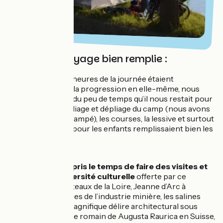
Une vie de voyage bien remplie :
Bien que seules 4 heures de la journée étaient
nécessaires pour la progression en elle-même, nous
avons été surpris du peu de temps qu’il nous restait pour
ne rien faire… Le pliage et dépliage du camp (nous avons
majoritairement campé), les courses, la lessive et surtout
les pauses glaces pour les enfants remplissaient bien les
journées.
Nous avons aussi
pris le temps de faire des visites et
profiter de la diversité culturelle
offerte par ce
parcours : les châteaux de la Loire, Jeanne d’Arc à
Orléans, les vestiges de l’industrie minière, les salines
d’Arc et Senan –magnifique délire architectural sous
Louis XV, le théatre romain de Augusta Raurica en Suisse,