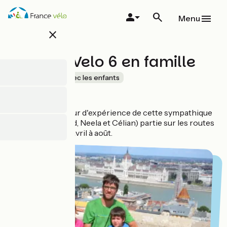
Overslaan
en
Menu
naar
close
de
inhoud
gaan
L'EuroVelo 6 en famille
Au fil de l'eau
Avec les enfants
Retrouvez le retour d'expérience de cette sympathique
famille (Gael, Maud, Neela et Célian) partie sur les routes
de l'
EuroVelo 6
d'avril à août.