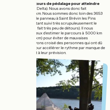
Il nous a fallu
100 jours de pédalage pour atteindre
Constanta
(via le Delta). Nous avons donc fait
exactement 5041 km. Nous sommes donc loin des 3653
km annoncés sur le panneau à Saint Brévin les Pins
(nous avons pourtant suivi très scrupuleusement le
parcours et avons fait très peu de détours). Il nous
semble plus judicieux d’estimer le parcours à 5000 km
(plutôt que 3600 km) pour éviter de mauvaises
surprises. Nous avons croisé des personnes qui ont dû
prendre le train pour accélérer le rythme par manque de
temps par rapport à leur prévision.