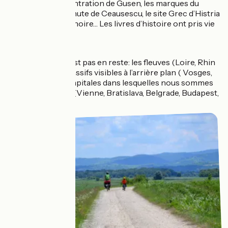
le camp de concentration de Gusen, les marques du
conflit Serbe, la chute de Ceausescu, le site Grec d’Histria
au bord de la mer noire… Les livres d’histoire ont pris vie
sous nos yeux.
La géographie n’est pas en reste: les fleuves (Loire, Rhin
et Danube), les massifs visibles à l’arrière plan ( Vosges,
Jura, Alpes) , les capitales dans lesquelles nous sommes
restées 2-3 jours (Vienne, Bratislava, Belgrade, Budapest,
Bucarest) .