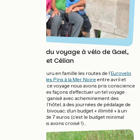
Présentation du voyage à vélo de Gael,
Maud, Neela et Célian
Nous avons parcouru en famille les routes de l’
Eurovelo
6 de Saint Brévin les Pins à la Mer Noire
entre avril et
août 2014. Lors de ce voyage nous avons pris conscience
qu’il existait diverses façons d’effectuer un tel voyage :
cela va du mode organisé avec acheminement des
bagages et nuits à l’hôtel, à des journées de pédalage de
150 km par jour et bivouac; d’un budget « illimité » à un
budget journalier de 7 euros (c’est le budget minimal
journalier que nous avons croisé !)…