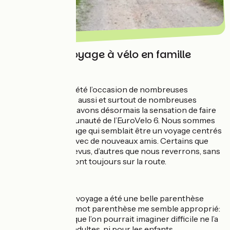
Un premier voyage à vélo en famille
réussie !
Ce voyage a donc été l’occasion de nombreuses
découvertes. Mais aussi et surtout de nombreuses
rencontres. Nous avons désormais la sensation de faire
partie de la communauté de l’EuroVelo 6. Nous sommes
rentrés de ce voyage qui semblait être un voyage centrés
sur notre famille avec de nouveaux amis. Certains que
nous avons déjà revus, d’autres que nous reverrons, sans
oublier ceux qui sont toujours sur la route.
En conclusion, ce voyage a été une belle parenthèse
dans notre vie. Le mot parenthèse me semble approprié:
en effet le retour que l’on pourrait imaginer difficile ne l’a
été ni pour nous, adultes, ni pour les enfants.