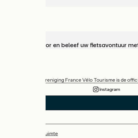
Kies, bereid voor en beleef uw fietsavontuur me
Wie zijn we?
De nationale vereniging France Vélo Tourisme is de officië
Instagram
Persruimte
Professionele ruimte