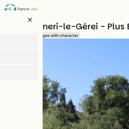
Overslaan
en
naar
close
de
Saint-Céneri-le-Gérei - Plus
inhoud
gaan
Accueil Vélo
Villages with character