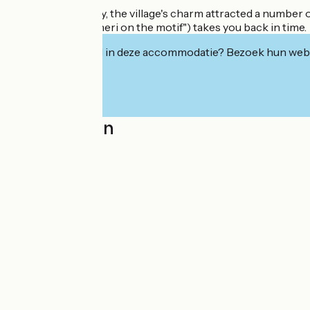
In the 19th century, the village's charm attracted a number 
motif" ("Saint-Céneri on the motif") takes you back in time.
Geïnteresseerd in deze accommodatie? Bezoek hun webs
Localisation