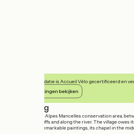
Deze accommodatie is Accueil Vélo gecertificeerd en verb
Haar verplichtingen bekijken
Beschrijving
In the heart of the Alpes Mancelles conservation area, betw
perched on the cliffs and along the river. The village owes 
outcrop with its remarkable paintings, its chapel in the mid