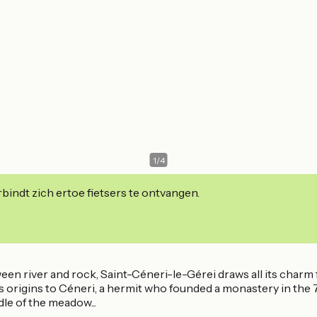
1
/
4
indt zich ertoe fietsers te ontvangen.
een river and rock, Saint-Céneri-le-Gérei draws all its charm
its origins to Céneri, a hermit who founded a monastery in the
dle of the meadow...