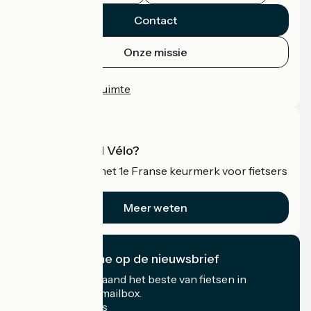
Contact
Onze missie
Persruimte
Professionele ruimte
Wat is Accueil Vélo?
Accueil Vélo is het 1e Franse keurmerk voor fietsers
op vakantie.
Meer weten
Ik abonneer me op de nieuwsbrief
Ontvang elke maand het beste van fietsen in
Frankrijk in uw mailbox.
Mijn e-mailadres