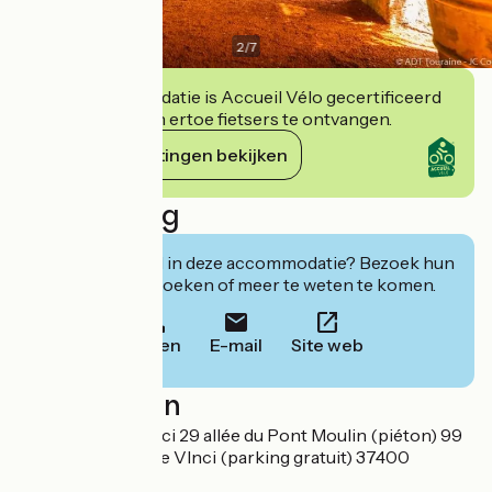
2
/
7
Deze accommodatie is Accueil Vélo gecertificeerd
en verbindt zich ertoe fietsers te ontvangen.
Haar verplichtingen bekijken
Beschrijving
Geïnteresseerd in deze accommodatie? Bezoek hun
website om te boeken of meer te weten te komen.
Bellen
E-mail
Site web
Localisation
DOM PACELLO Sci 29 allée du Pont Moulin (piéton) 99
avenue Léonard de VInci (parking gratuit) 37400
Amboise