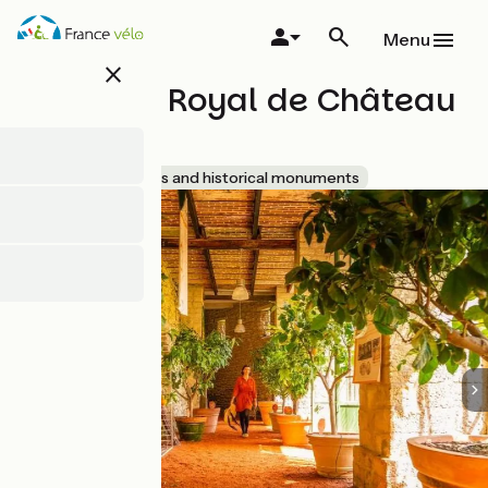
Overslaan
en
Menu
naar
close
de
Domaine Royal de Château
inhoud
gaan
Gaillard
Accueil Vélo
Sites and historical monuments