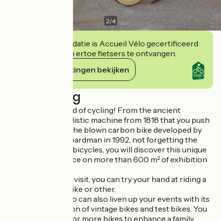
2
/
4
Deze accommodatie is Accueil Vélo gecertificeerd
en verbindt zich ertoe fietsers te ontvangen.
Haar verplichtingen bekijken
Beschrijving
Dive into the world of cycling! From the ancient
draisienne, a simplistic machine from 1818 that you push
with your feet, to the blown carbon bike developed by
Lotus for Chris Boardman in 1992, not forgetting the
most astonishing bicycles, you will discover this unique
collection in France on more than 600 m² of exhibition
space
At the end of your visit, you can try your hand at riding a
big bi, kangaroo bike or other.
The Musée du Vélo can also liven up your events with its
travelling exhibition of vintage bikes and test bikes. You
can also rent one or more bikes to enhance a family