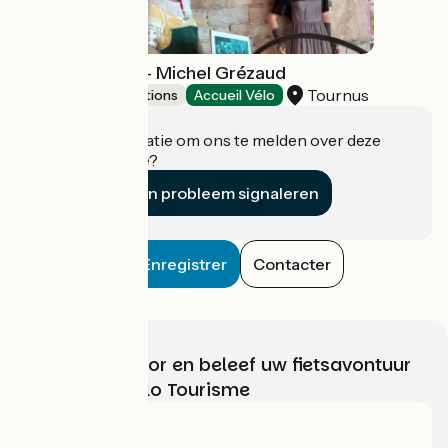
Musée du Vélo - Michel Grézaud
Tournus
Museums & attractions
Accueil Vélo
Heeft u informatie om ons te melden over deze
accommodatie?
Een probleem signaleren
Enregistrer
Contacter
Kies, bereid voor en beleef uw fietsavontuur
met France Vélo Tourisme