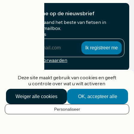
Ik abonneer me op de nieuwsbrief
Ontvang elke maand het beste van fietsen in
Frankrijk in uw mailbox.
Mijn e-mailadres
Mijn
e-
mailadres
Inschrijvingsvoorwaarden
Gefinancierd in het kader van Destination France
Deze site maakt gebruik van cookies en geeft
u controle over wat u wilt activeren
Weiger alle cookies
OK, accepteer alle
Accueil Vélo Pro
Contact
Personaliseer
Wettelijke informatie
NL
Contact
Privacy policy
Kaartopties
Réalisation :
StudioJuillet
et
France Vélo Tourisme