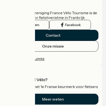
Wie zijn we?
De nationale vereniging France Vélo Tourisme is de
officiële gids voor fietstoeristme in Frankrijk.
Instagram
Facebook
Contact
Onze missie
Persruimte
Professionele ruimte
Wat is Accueil Vélo?
Accueil Vélo is het 1e Franse keurmerk voor fietsers
op vakantie.
Meer weten