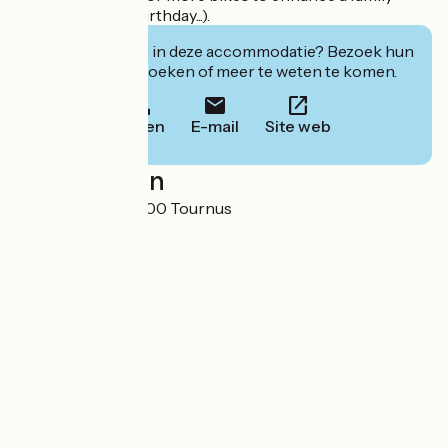
event (wedding, birthday...).
Geïnteresseerd in deze accommodatie? Bezoek hun
website om te boeken of meer te weten te komen.
Bellen
E-mail
Site web
Localisation
Le Pas Fleury, 71700 Tournus