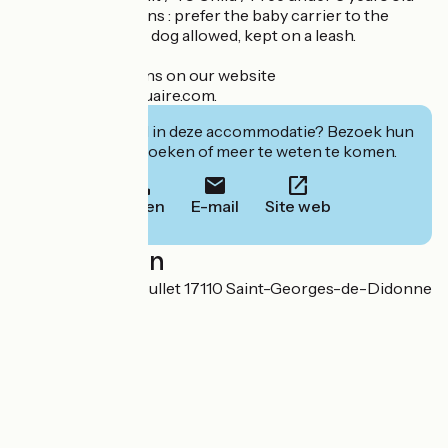
Practical conditions : prefer the baby carrier to the
stroller. (Friendly) dog allowed, kept on a leash.
All the informations on our website
www.leparcdelestuaire.com.
Geïnteresseerd in deze accommodatie? Bezoek hun
website om te boeken of meer te weten te komen.
Bellen
E-mail
Site web
Localisation
47 avenue Paul Roullet 17110 Saint-Georges-de-Didonne