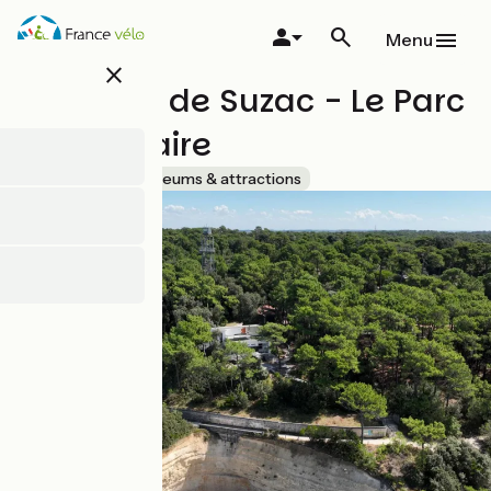
Overslaan
en
Menu
naar
close
de
Domaine de Suzac - Le Parc
inhoud
gaan
de l'Estuaire
Accueil Vélo
Museums & attractions