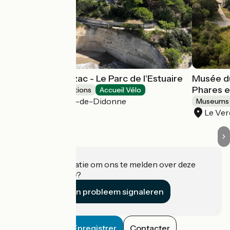
Domaine de Suzac - Le Parc de l'Estuaire
Musée d
Phares e
Museums & attractions
Accueil Vélo
Saint-Georges-de-Didonne
Museums 
Le Ve
Heeft u informatie om ons te melden over deze
accommodatie?
Een probleem signaleren
Enregistrer
Contacter