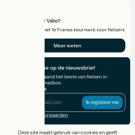
Wat is Accueil Vélo?
Accueil Vélo is het 1e Franse keurmerk voor fietsers
op vakantie.
Meer weten
Ik abonneer me op de nieuwsbrief
Ontvang elke maand het beste van fietsen in
Frankrijk in uw mailbox.
Mijn e-mailadres
Mijn
e-
mailadres
Inschrijvingsvoorwaarden
Gefinancierd in het kader van Destination France
Deze site maakt gebruik van cookies en geeft