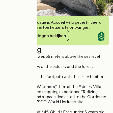
Deze accommodatie is Accueil Vélo gecertificeerd
en verbindt zich ertoe fietsers te ontvangen.
Haar verplichtingen bekijken
Beschrijving
From the watchtower, 55 meters above the sea level,
enjoy
an exceptional view of the estuary and the forest.
Continue
the exploration on the footpath with the art exhibition
and
game "The Moon Watchers," then at the Estuary Villa
with a singular video mapping experience "Reliving
extinct species" and a space dedicated to the Cordouan
Lighthouse, a UNESCO World Heritage site.
Around 1h, 5€ Adult / 4€ Child / Free under 6 years old