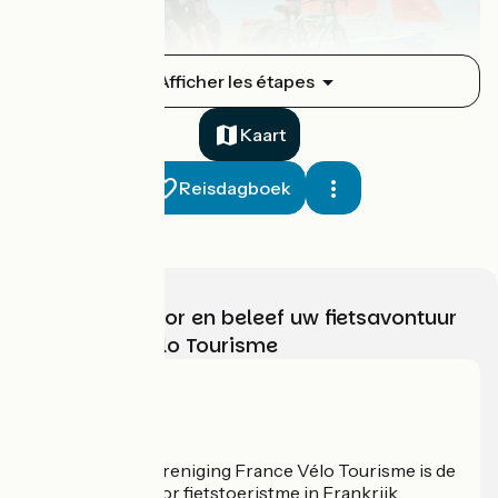
Plogoff / Audierne
Afficher les étapes
13
21 km
1 h 24 min
Ik ben wel wat gewend
Kaart
Reisdagboek
Kies, bereid voor en beleef uw fietsavontuur
met France Vélo Tourisme
Audierne / Pouldreuzic (Penhors)
14
18 km
1 h 10 min
Ik ben wel wat gewend
Wie zijn we?
De nationale vereniging France Vélo Tourisme is de
officiële gids voor fietstoeristme in Frankrijk.