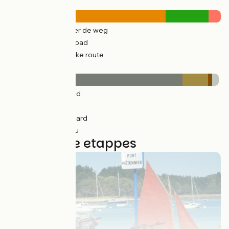
Wegtypes
168km
(77%) Over de weg
45km
(21%) Fietspad
11km
(6%) Tijdelijke route
Wegdektype
178km
(82%) Glad
25km
(12%) Ruw
4km
(2%) Onverhard
6km
(3%) Inconnu
8 gebruikte etappes