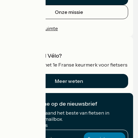
Onze missie
Persruimte
Professionele ruimte
Wat is Accueil Vélo?
Accueil Vélo is het 1e Franse keurmerk voor fietsers
op vakantie.
Meer weten
Ik abonneer me op de nieuwsbrief
Ontvang elke maand het beste van fietsen in
Frankrijk in uw mailbox.
Mijn e-mailadres
Mijn