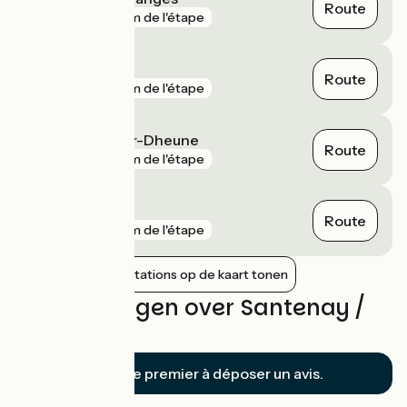
Route
gare
2 km de l'étape
Chagny
Route
gare
6 km de l'étape
Saint-Léger-sur-Dheune
Route
gare
7 km de l'étape
Rully
Route
gare
8 km de l'étape
Nabijgelegen stations op de kaart tonen
Beoordelingen over Santenay /
Épinac
Soyez le premier à déposer un avis.