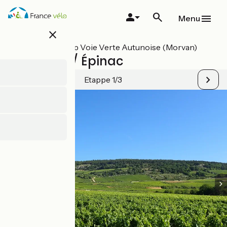
Overslaan
en
Menu
naar
close
de
inhoud
Alle etappes op Voie Verte Autunoise (Morvan)
gaan
Santenay / Épinac
Etappe 1/3