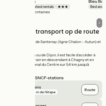
Les Buissonnets
Bleu Bo
Lodgings and furnished rentals
Bed and b
Fontaines
Accueil Vélo
Treinen en transport op de route
Gares SNCF de Santenay (ligne Chalon - Autun) et
de Chagny.
Au départ de Lyon ou de Dijon, il est facile d’accéder à
l'itinéraire par le train en descendant à Chagny et en
prenant l’EV6 - Canal du Centre sur 5,4 km jusqu’à
Santenay.
Dichtstbijzijnde SNCF-stations
Santenay les Bains
Route
gare
854 m de l'étape
Cheilly-lès-Maranges