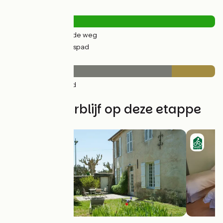
Wegtypes
6km
(22%) Over de weg
20km
(78%) Fietspad
Wegdektype
20km
(79%) Glad
5km
(21%) Ruw
Vind uw verblijf op deze etappe