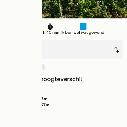
25 km
1 h 40 min
Ik ben wel wat gewend
Santenay
Epinac
Oude spoorweg
Hellingen en hoogteverschil
Stijgingen:
251m
Dalingen:
127m
Laagste punt:
216m
Hoogste punt:
457m