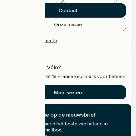
Contact
Onze missie
Persruimte
Professionele ruimte
Wat is Accueil Vélo?
Accueil Vélo is het 1e Franse keurmerk voor fietsers
op vakantie.
Meer weten
Ik abonneer me op de nieuwsbrief
Ontvang elke maand het beste van fietsen in
Frankrijk in uw mailbox.
Mijn e-mailadres