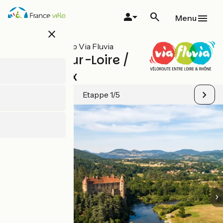
Overslaan
en
Menu
naar
close
de
inhoud
Alle etappes op Via Fluvia
gaan
Lavoûte-sur-Loire /
Yssingeaux
Etappe 1/5