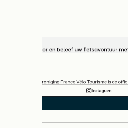
Kies, bereid voor en beleef uw fietsavontuur me
Wie zijn we?
De nationale vereniging France Vélo Tourisme is de officië
Instagram
Persruimte