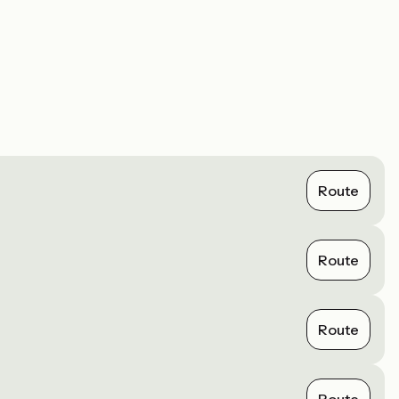
Route
Route
Route