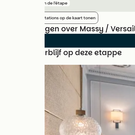
gare
5 km de l'étape
Nabijgelegen stations op de kaart tonen
Beoordelingen over Massy / Versail
Vind uw verblijf op deze etappe