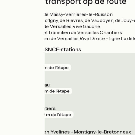
Treinen en transport op de route
Gare RER B de Massy-Verrières-le-Buisson
Gare ligne V d'Igny, de Bièvres, de Vauboyen, de Jouy
Gare RER C de Versailles Rive Gauche
Gare RER C et transilien de Versailles Chantiers
Gare transilien de Versailles Rive Droite - ligne La d
Dichtstbijzijnde SNCF-stations
Massy TGV
gare
141 m de l'étape
Massy - Palaiseau
gare
195 m de l'étape
Versailles Chantiers
gare
469 m de l'étape
Saint-Quentin en Yvelines - Montigny-le-Bretonneux