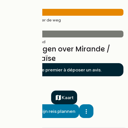
Wegtypes
27km
(100%) Over de weg
Wegdektype
27km
(100%) Glad
Beoordelingen over Mirande /
Trie-sur-Baïse
Soyez le premier à déposer un avis.
Kaart
Mijn reis plannen