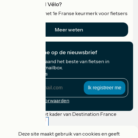
Wat is Accueil Vélo?
Accueil Vélo is het 1e Franse keurmerk voor fietsers
op vakantie.
Meer weten
Ik abonneer me op de nieuwsbrief
Ontvang elke maand het beste van fietsen in
Frankrijk in uw mailbox.
Mijn e-mailadres
Mijn
e-
mailadres
Inschrijvingsvoorwaarden
Gefinancierd in het kader van Destination France
Deze site maakt gebruik van cookies en geeft