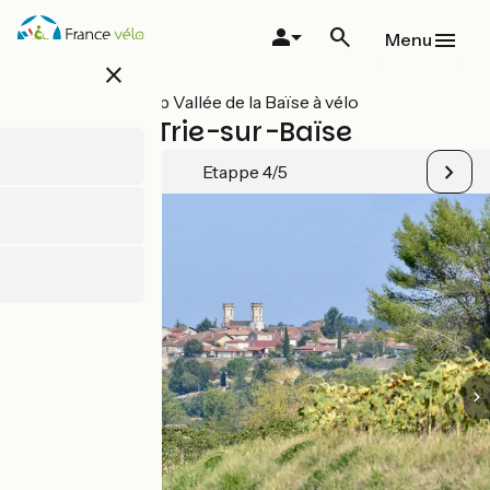
Overslaan
en
Menu
naar
close
de
inhoud
Alle etappes op Vallée de la Baïse à vélo
gaan
Mirande / Trie-sur-Baïse
Etappe 4/5