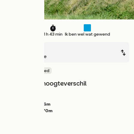
27 km
1 h 43 min
Ik ben wel wat gewend
Mirande
Trie-sur-Baïse
Natuur en erfgoed
Hellingen en hoogteverschil
Stijgingen:
148m
Dalingen:
75m
Laagste punt:
166m
Hoogste punt:
270m