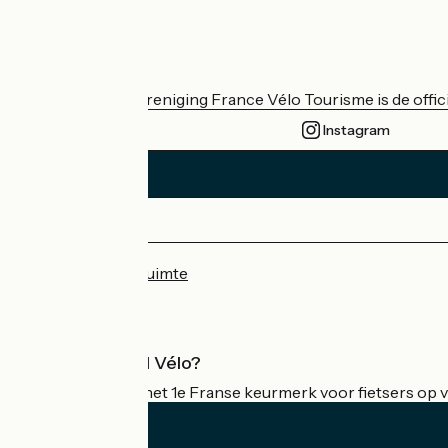
Wie zijn we?
De nationale vereniging France Vélo Tourisme is de officië
Instagram
Persruimte
Professionele ruimte
Wat is Accueil Vélo?
Accueil Vélo is het 1e Franse keurmerk voor fietsers op v