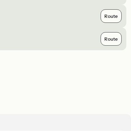
Route
Route