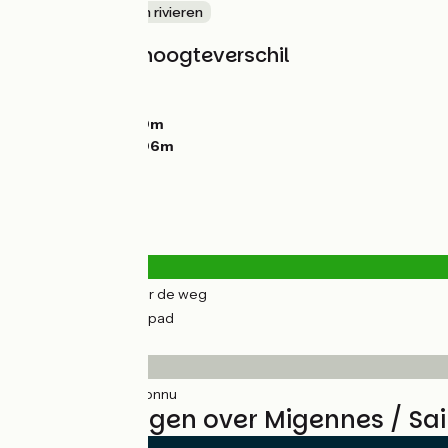
langs kanalen en rivieren
Hellingen en hoogteverschil
Stijgingen:
21m
Dalingen:
0m
Laagste punt:
80m
Hoogste punt:
106m
Wegtypes
0.81km
(5%) Over de weg
17km
(95%) Fietspad
Wegdektype
18km
(100%) Inconnu
Beoordelingen over Migennes / Sai