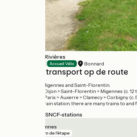
La Croisée des Rivières
Bonnard
Bed and breakfast
Accueil Vélo
Treinen en transport op de route
Train stations at Migennes and Saint-Florentin.
TER regional line Dijon > Saint-Florentin > Migennes (c. 12 t
TER regional line Paris > Auxerre > Clamecy > Corbigny (c. 5 
Using Migennes train station, there are many trains to and f
Dichtstbijzijnde SNCF-stations
Laroche - Migennes
gare
40 m de l'étape