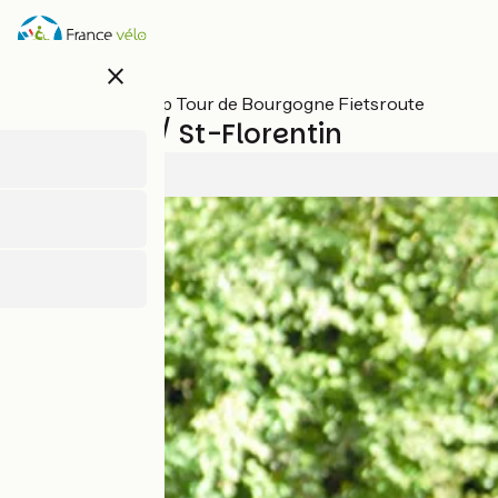
Overslaan
en
naar
close
de
inhoud
Alle etappes op Tour de Bourgogne Fietsroute
gaan
Migennes / St-Florentin