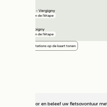
Saint-Florentin - Vergigny
gare
2 km de l'étape
Chemilly - Appoigny
gare
2 km de l'étape
Nabijgelegen stations op de kaart tonen
Kies, bereid voor en beleef uw fietsavontuur me