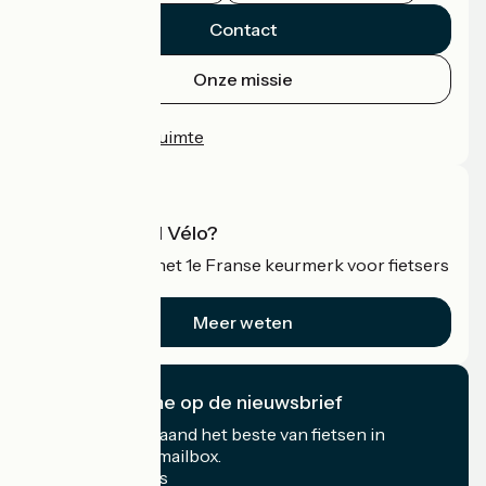
Contact
Onze missie
Persruimte
Professionele ruimte
Wat is Accueil Vélo?
Accueil Vélo is het 1e Franse keurmerk voor fietsers
op vakantie.
Meer weten
Ik abonneer me op de nieuwsbrief
Ontvang elke maand het beste van fietsen in
Frankrijk in uw mailbox.
Mijn e-mailadres