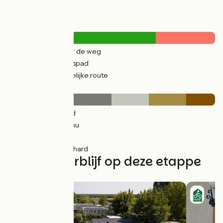
Wegtypes
14km
(30%) Over de weg
33km
(70%) Fietspad
19km
(40%) Tijdelijke route
Wegdektype
24km
(50%) Glad
8km
(18%) Inconnu
8km
(18%) Ruw
7km
(14%) Onverhard
Vind uw verblijf op deze etappe