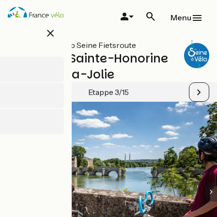
Overslaan
en
Menu
naar
close
de
inhoud
Alle etappes op Seine Fietsroute
gaan
Conflans-Sainte-Honorine
/ Mantes-la-Jolie
Etappe 3/15