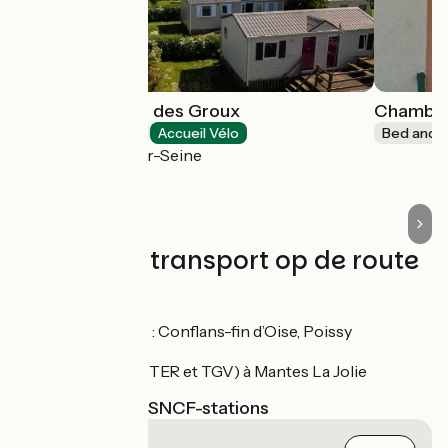
Camping Loisirs des Groux
Chambre 
Campsites
Accueil Vélo
Bed and b
Mousseaux-sur-Seine
Treinen en transport op de route
Gares SNCF
Gares RER A : Conflans-fin d’Oise, Poissy
Transilien J
Gare SNCF (TER et TGV) à Mantes La Jolie
Dichtstbijzijnde SNCF-stations
Les Mureaux