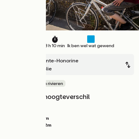
47 km
3 h 10 min
Ik ben wel wat gewend
Conflans-Sainte-Honorine
Mantes-la-Jolie
langs kanalen en rivieren
Hellingen en hoogteverschil
Stijgingen:
32m
Dalingen:
31m
Laagste punt:
17m
Hoogste punt:
42m