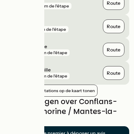
Route
gare
174 m de l'étape
Mantes-la-Jolie
Route
gare
1 km de l'étape
Rosny-sur-Seine
Route
gare
2 km de l'étape
Issou - Porcheville
Route
gare
2 km de l'étape
Nabijgelegen stations op de kaart tonen
Beoordelingen over Conflans-
Sainte-Honorine / Mantes-la-
Jolie
Soyez le premier à déposer un avis.