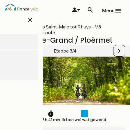
Overslaan
en
Menu
naar
close
de
inhoud
Alle etappes op Saint-Malo tot Rhuys - V3
gaan
Bretagne Fietsroute
St-Méen-le-Grand / Ploërmel
Etappe 3/4
41 km
2 h 41 min
Ik ben wel wat gewend