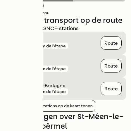
23km
(56%) Glad
18km
(43%) Inconnu
Treinen en transport op de route
Dichtstbijzijnde SNCF-stations
La Brohinière
Route
gare
2 km de l'étape
Quédillac
Route
gare
4 km de l'étape
Montauban-de-Bretagne
Route
gare
7 km de l'étape
Nabijgelegen stations op de kaart tonen
Beoordelingen over St-Méen-le-
Grand / Ploërmel