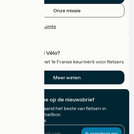
Onze missie
Persruimte
Professionele ruimte
Wat is Accueil Vélo?
Accueil Vélo is het 1e Franse keurmerk voor fietsers
op vakantie.
Meer weten
Ik abonneer me op de nieuwsbrief
Ontvang elke maand het beste van fietsen in
Frankrijk in uw mailbox.
Mijn e-mailadres
Mijn