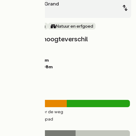
St-Méen-le-Grand
Ploërmel
Oude spoorweg
Natuur en erfgoed
Hellingen en hoogteverschil
Stijgingen:
32m
Dalingen:
84m
Laagste punt:
36m
Hoogste punt:
108m
Wegtypes
20km
(49%) Over de weg
21km
(50%) Fietspad
Wegdektype