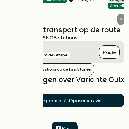
Accueil V
Treinen en transport op de route
Dichtstbijzijnde SNCF-stations
Briançon
Route
gare
763 m de l'étape
Nabijgelegen stations op de kaart tonen
Beoordelingen over Variante Oulx
/ Briançon
Soyez le premier à déposer un avis.
Kaart