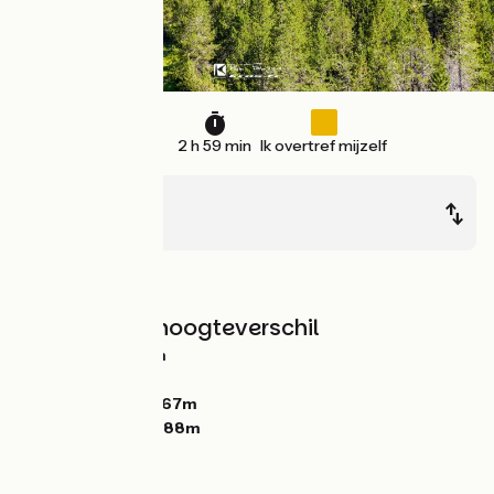
45 km
2 h 59 min
Ik overtref mijzelf
Oulx
Briançon
Bergen
Hellingen en hoogteverschil
Stijgingen:
822m
Dalingen:
681m
Laagste punt:
1067m
Hoogste punt:
1788m