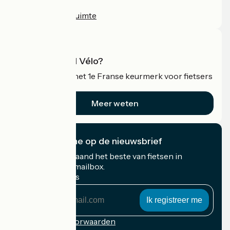
Persruimte
Professionele ruimte
Wat is Accueil Vélo?
Accueil Vélo is het 1e Franse keurmerk voor fietsers
op vakantie.
Meer weten
Ik abonneer me op de nieuwsbrief
Ontvang elke maand het beste van fietsen in
Frankrijk in uw mailbox.
Mijn e-mailadres
Mijn
e-
mailadres
Inschrijvingsvoorwaarden