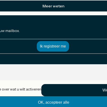
Meer weten
 uw mailbox.
 over wat u wilt activeren
We
OK, accepteer alle