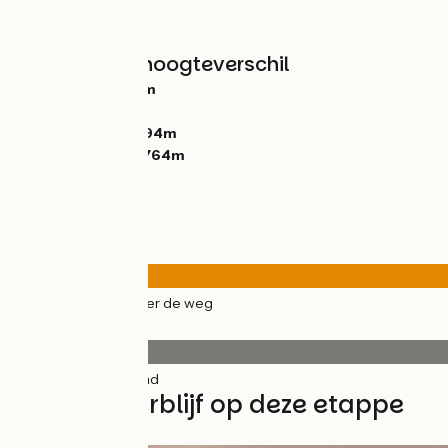
Bergen
Hellingen en hoogteverschil
Stijgingen:
1106m
Dalingen:
1533m
Laagste punt:
1394m
Hoogste punt:
2764m
Wegtypes
48km
(100%) Over de weg
Wegdektype
48km
(100%) Glad
Vind uw verblijf op deze etappe