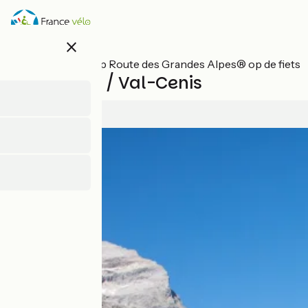
Overslaan
en
naar
close
de
inhoud
Alle etappes op Route des Grandes Alpes® op de fiets
gaan
Val d'Isère / Val-Cenis