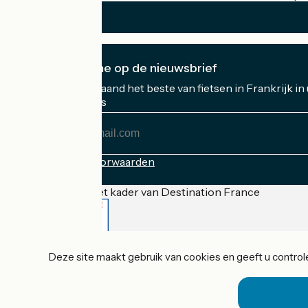
Ik abonneer me op de nieuwsbrief
Ontvang elke maand het beste van fietsen in Frankrijk in
Mijn e-mailadres
Mijn
e-
mailadres
Inschrijvingsvoorwaarden
Gefinancierd in het kader van Destination France
Accueil Vélo Pro
Deze site maakt gebruik van cookies en geeft u controle
Contact
Wettelijke informatie
Contact
Privacy policy