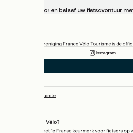
Kies, bereid voor en beleef uw fietsavontuur me
Wie zijn we?
De nationale vereniging France Vélo Tourisme is de officië
Instagram
Persruimte
Professionele ruimte
Wat is Accueil Vélo?
Accueil Vélo is het 1e Franse keurmerk voor fietsers op v