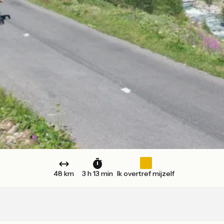
48 km
3 h 13 min
Ik overtref mijzelf