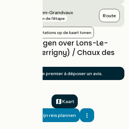
Saint-Laurent-en-Grandvaux
Route
gare
8 km de l'étape
Nabijgelegen stations op de kaart tonen
Beoordelingen over Lons-Le-
Saunier (Perrigny) / Chaux des
Crotenay
Soyez le premier à déposer un avis.
Kaart
Mijn reis plannen