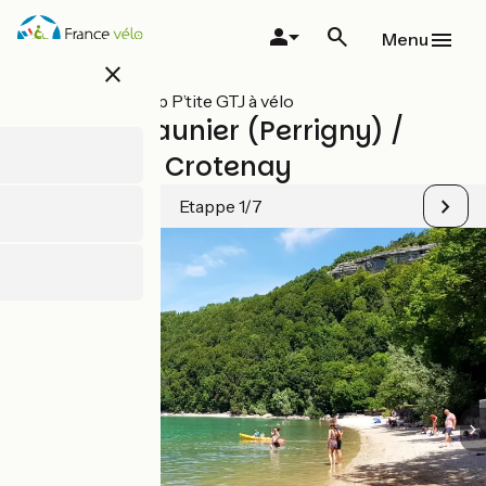
Overslaan
en
Menu
naar
close
de
inhoud
Alle etappes op P’tite GTJ à vélo
gaan
Lons-Le-Saunier (Perrigny) /
Chaux des Crotenay
Etappe 1/7