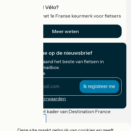
Wat is Accueil Vélo?
Accueil Vélo is het 1e Franse keurmerk voor fietsers
op vakantie.
Meer weten
Ik abonneer me op de nieuwsbrief
Ontvang elke maand het beste van fietsen in
Frankrijk in uw mailbox.
Mijn e-mailadres
Mijn
e-
mailadres
Inschrijvingsvoorwaarden
Gefinancierd in het kader van Destination France
Deze site maakt gebruik van cookies en geeft