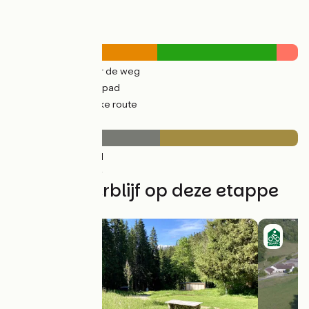
Wegtypes
25km
(55%) Over de weg
21km
(45%) Fietspad
4km
(8%) Tijdelijke route
Wegdektype
24km
(52%) Glad
22km
(48%) Ruw
Vind uw verblijf op deze etappe