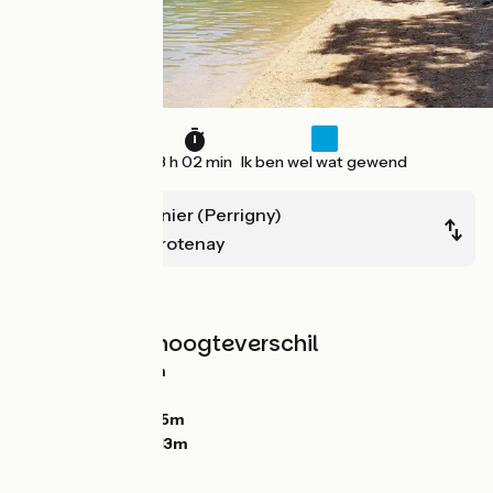
46 km
3 h 02 min
Ik ben wel wat gewend
Lons-Le-Saunier (Perrigny)
Chaux des Crotenay
Bergen
Hellingen en hoogteverschil
Stijgingen:
843m
Dalingen:
410m
Laagste punt:
335m
Hoogste punt:
813m