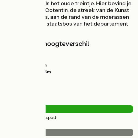
kasteel, net zoals het oude treintje. Hier bevind je
je in de Clos du Cotentin, de streek van de Kunst
en Geschiedenis, aan de rand van de moerassen
en het grootste staatsbos van het departement
La Manche.
Hellingen en hoogteverschil
Stijgingen:
52m
Dalingen:
41m
Laagste punt:
7m
Hoogste punt:
45m
Wegtypes
14km
(100%) Fietspad
Wegdektype