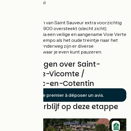
14km
(100%) Glad
De route
Wees ten noorden van Saint Sauveur extra voorzichtig
wanneer je de RD 900 oversteekt (slecht zicht).
Uiteindelijk ga je via een veilige en aangename Voie Verte
in net zo'n rustig tempo als het oude treintje naar het
dorp Briquebec. Onderweg zijn er diverse
picknickplaatsen waar je even kunt pauzeren.
Beoordelingen over Saint-
Sauveur-le-Vicomte /
Bricquebec-en-Cotentin
Soyez le premier à déposer un avis.
Vind uw verblijf op deze etappe