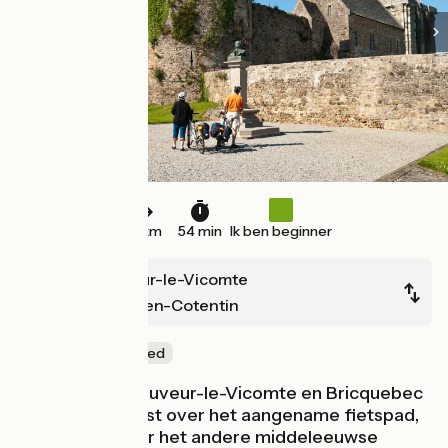
14 km
54 min
Ik ben beginner
Saint-Sauveur-le-Vicomte
Bricquebec-en-Cotentin
Natuur en erfgoed
Tussen Saint-Sauveur-le-Vicomte en Bricquebec
fiets je in alle rust over het aangename fietspad,
van het ene naar het andere middeleeuwse