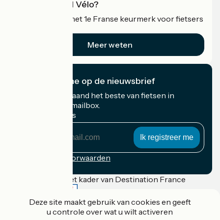
Wat is Accueil Vélo?
Accueil Vélo is het 1e Franse keurmerk voor fietsers
op vakantie.
Meer weten
Ik abonneer me op de nieuwsbrief
Ontvang elke maand het beste van fietsen in
Frankrijk in uw mailbox.
Mijn e-mailadres
Mijn
e-
mailadres
Inschrijvingsvoorwaarden
Gefinancierd in het kader van Destination France
Deze site maakt gebruik van cookies en geeft
u controle over wat u wilt activeren