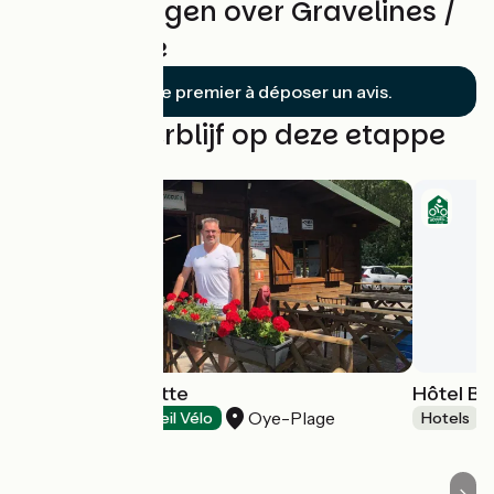
Beoordelingen over Gravelines /
Dunkerque
Soyez le premier à déposer un avis.
Vind uw verblijf op deze etappe
Camping Clairette
Hôtel Be
Oye-Plage
Campsites
Accueil Vélo
Hotels