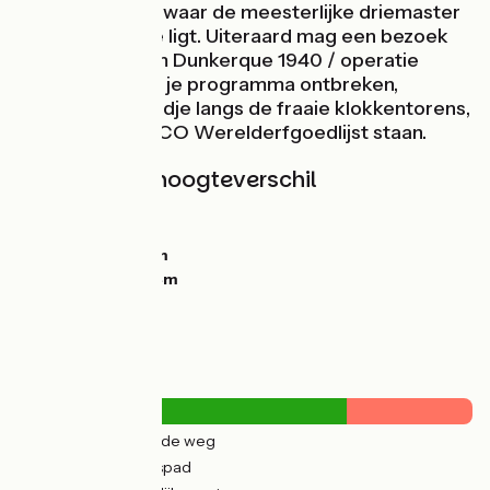
Havenmuseum, waar de meesterlijke driemaster
Duchesse-Anne ligt. Uiteraard mag een bezoek
aan het Museum Dunkerque 1940 / operatie
Dynamo niet op je programma ontbreken,
evenals een rondje langs de fraaie klokkentorens,
die op de UNESCO Werelderfgoedlijst staan.
Hellingen en hoogteverschil
Stijgingen:
0m
Dalingen:
0m
Laagste punt:
0m
Hoogste punt:
14m
Wegtypes
11km
(37%) Over de weg
19km
(63%) Fietspad