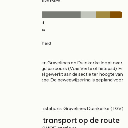
11km
(38%) Tijdelijke route
Wegdektype
20km
(64%) Glad
4km
(13%) Inconnu
4km
(12%) Ruw
3km
(10%) Onverhard
De route
Het gedeelte tussen Gravelines en Duinkerke loopt over
een mooi aangelegd parcours (Voie Verte of fietspad). Er
wordt momenteeel gewerkt aan de sectie ter hoogte van
Grand-Fort-Philippe. De bewegwijzering is gepland voor
2021.
SNCF
Nabijgelegen stations: Gravelines Duinkerke (TGV)
Treinen en transport op de route