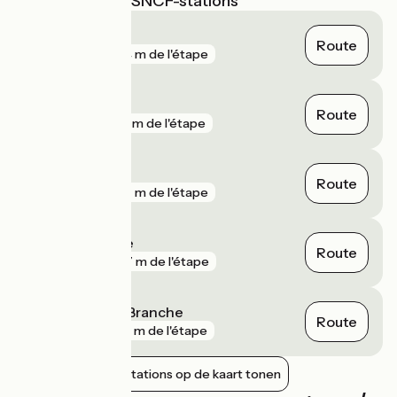
Dichtstbijzijnde SNCF-stations
Dunkerque
Route
gare
274 m de l'étape
Gravelines
Route
gare
441 m de l'étape
Bourbourg
Route
gare
507 m de l'étape
Grande-Synthe
Route
gare
677 m de l'étape
Coudekerque-Branche
Route
gare
935 m de l'étape
Nabijgelegen stations op de kaart tonen