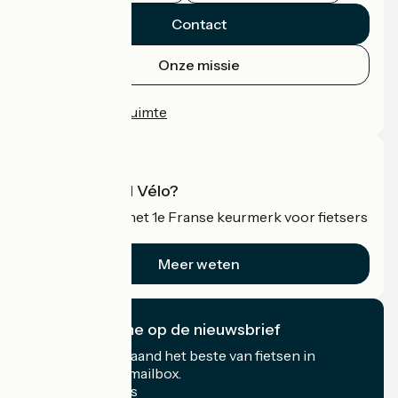
Contact
Onze missie
Persruimte
Professionele ruimte
Wat is Accueil Vélo?
Accueil Vélo is het 1e Franse keurmerk voor fietsers
op vakantie.
Meer weten
Ik abonneer me op de nieuwsbrief
Ontvang elke maand het beste van fietsen in
Frankrijk in uw mailbox.
Mijn e-mailadres