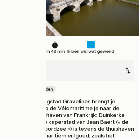
30 km
1 h 48 min
Ik ben wel wat gewend
Gravelines
Dunkerque
Door kustgebieden
Vanuit de vestingstad Gravelines brengt je
fietsavontuur op de Vélomaritime je naar de
derde grootste haven van Frankrijk: Duinkerke.
Deze beroemde kaperstad van Jean Baert (« de
schrik van de Noordzee ») is tevens de thuishaven
van een uniek, maritiem erfgoed; zoals het