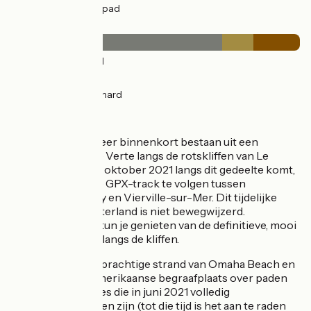
19km
(57%) Fietspad
Wegdektype
24km
(73%) Glad
3km
(11%) Ruw
5km
(16%) Onverhard
De route
Dit parcours zal zeer binnenkort bestaan uit een
schitterende Voie Verte langs de rotskliffen van Le
Bessin. Als je vόόr oktober 2021 langs dit gedeelte komt,
raden we je aan de GPX-track te volgen tussen
Grandcamp-Maisy en Vierville-sur-Mer. Dit tijdelijke
stuk door het achterland is niet bewegwijzerd.
Na oktober 2021 kun je genieten van de definitieve, mooi
aangelegde route langs de kliffen.
Dan bereik je het prachtige strand van Omaha Beach en
fiets je rond de Amerikaanse begraafplaats over paden
en kleine weggetjes die in juni 2021 volledig
bewegwijzerd zullen zijn (tot die tijd is het aan te raden