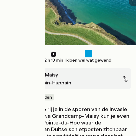
33 km
2 h 13 min
Ik ben wel wat gewend
Grandcamp-Maisy
Port-en-Bessin-Huppain
Door kustgebieden
Op deze etappe rij je in de sporen van de invasie
van 6 juin 1944. Na Grandcamp-Maisy kun je even
stoppen bij de Pointe-du-Hoc waar de
overblijfselen van Duitse schietposten zitchbaar