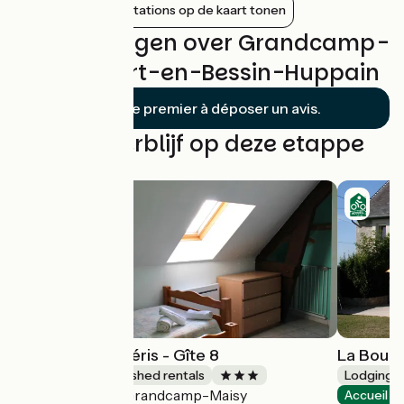
Nabijgelegen stations op de kaart tonen
Beoordelingen over Grandcamp-
Maisy / Port-en-Bessin-Huppain
Soyez le premier à déposer un avis.
Vind uw verblijf op deze etappe
Domaine des piéris - Gîte 8
La Boula
Lodgings and furnished rentals
Lodgings 
Grandcamp-Maisy
Accueil Vélo
Accueil V