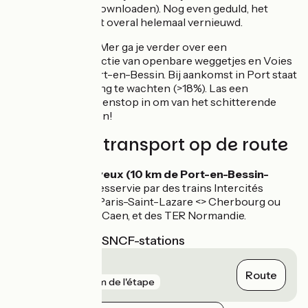
de GPX-track te downloaden). Nog even geduld, het
wegdek is nog niet overal helemaal vernieuwd.
Bij Colleville-sur-Mer ga je verder over een
bewegwijzerde sectie van openbare weggetjes en Voies
Vertes tot aan Port-en-Bessin. Bij aankomst in Port staat
je een steile afdaling te wachten (>18%). Las een
welverdiende tussenstop in om van het schitterende
uitzicht te genieten!
Treinen en transport op de route
Gare de Bayeux (10 km de Port-en-Bessin-
Huppain)
, desservie par des trains Intercités
Normandie Paris-Saint-Lazare <> Cherbourg ou
Saint-Lô, via Caen, et des TER Normandie.
Dichtstbijzijnde SNCF-stations
Bayeux
Route
gare
8 km de l'étape