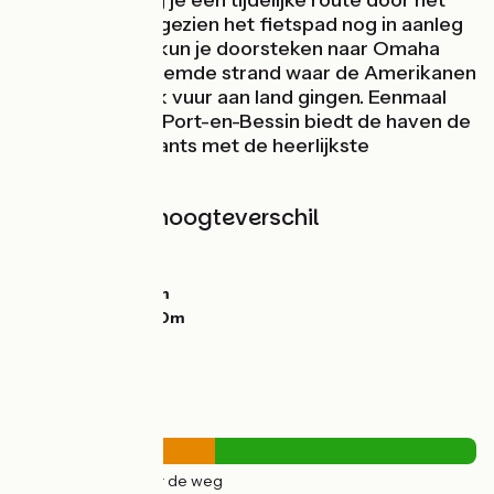
zijn. Daarna volg je een tijdelijke route door het
achterland, aangezien het fietspad nog in aanleg
is. Halverwege kun je doorsteken naar Omaha
Beach, het beroemde strand waar de Amerikanen
onder vijandelijk vuur aan land gingen. Eenmaal
aangekomen in Port-en-Bessin biedt de haven de
leukste restaurants met de heerlijkste
zeevruchten.
Hellingen en hoogteverschil
Stijgingen:
146m
Dalingen:
144m
Laagste punt:
0m
Hoogste punt:
80m
Wegtypes
14km
(43%) Over de weg