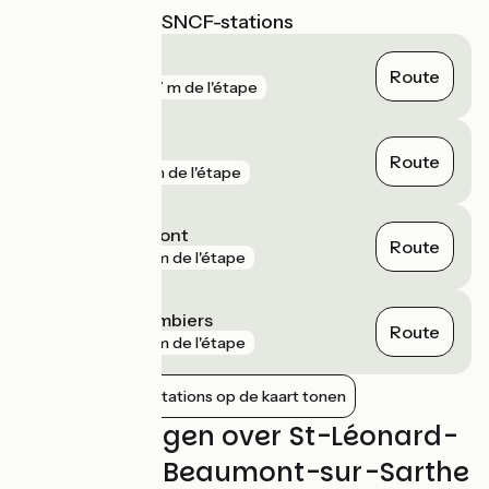
Dichtstbijzijnde SNCF-stations
Teillé
Route
gare
677 m de l'étape
Montbizot
Route
gare
1 km de l'étape
Vivoin - Beaumont
Route
gare
2 km de l'étape
La Hutte Coulombiers
Route
gare
7 km de l'étape
Nabijgelegen stations op de kaart tonen
Beoordelingen over St-Léonard-
des-Bois / Beaumont-sur-Sarthe