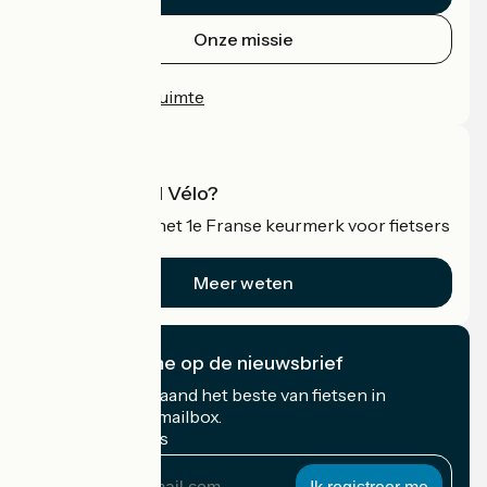
Onze missie
Persruimte
Professionele ruimte
Wat is Accueil Vélo?
Accueil Vélo is het 1e Franse keurmerk voor fietsers
op vakantie.
Meer weten
Ik abonneer me op de nieuwsbrief
Ontvang elke maand het beste van fietsen in
Frankrijk in uw mailbox.
Mijn e-mailadres
Mijn