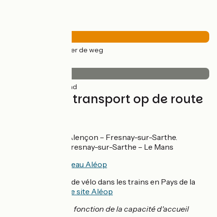
Wegtypes
33km
(100%) Over de weg
Wegdektype
33km
(100%) Glad
Treinen en transport op de route
Réseau Aléop :
Ligne 204 : Alençon – Fresnay-sur-Sarthe.
Ligne 210 : Fresnay-sur-Sarthe – Le Mans
Voir
détails du réseau Aléop
Pour le transport de vélo dans les trains en Pays de la
Loire :
Consulter le site Aléop
Vélos acceptés en fonction de la capacité d'accueil