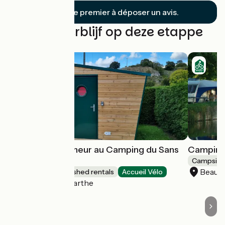
Soyez le premier à déposer un avis.
Vind uw verblijf op deze etappe
Cabane randonneur au Camping du Sans
Camping 
Souci
Campsite
Beaum
Lodgings and furnished rentals
Accueil Vélo
Fresnay-sur-Sarthe