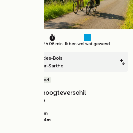
33 km
2 h 06 min
Ik ben wel wat gewend
St-Léonard-des-Bois
Beaumont-sur-Sarthe
Natuur en erfgoed
Hellingen en hoogteverschil
Stijgingen:
268m
Dalingen:
308m
Laagste punt:
63m
Hoogste punt:
174m