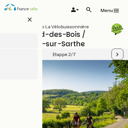
Overslaan
en
Menu
naar
close
de
inhoud
Alle etappes op La Vélobuissonnière
gaan
St-Léonard-des-Bois /
Beaumont-sur-Sarthe
Etappe 2/7