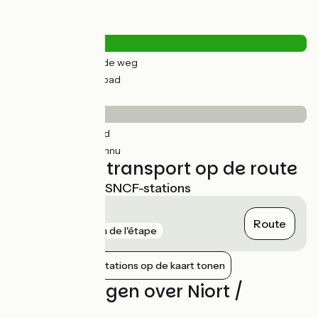
Wegtypes
5km
(29%) Over de weg
12km
(71%) Fietspad
Wegdektype
0.61km
(4%) Glad
17km
(96%) Inconnu
Treinen en transport op de route
Dichtstbijzijnde SNCF-stations
Niort
Route
gare
1 km de l'étape
Nabijgelegen stations op de kaart tonen
Beoordelingen over Niort /
Coulon