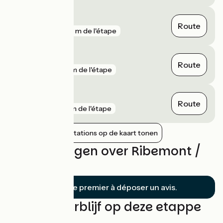
Tergnier
Route
gare
537 m de l'étape
La Fère
Route
gare
2 km de l'étape
Mennessis
Route
gare
5 km de l'étape
Nabijgelegen stations op de kaart tonen
Beoordelingen over Ribemont /
Tergnier
Soyez le premier à déposer un avis.
Vind uw verblijf op deze etappe