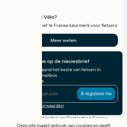
Wat is Accueil Vélo?
Accueil Vélo is het 1e Franse keurmerk voor fietsers
op vakantie.
Meer weten
Ik abonneer me op de nieuwsbrief
Ontvang elke maand het beste van fietsen in
Frankrijk in uw mailbox.
Mijn e-mailadres
Mijn
e-
mailadres
Inschrijvingsvoorwaarden
Gefinancierd in het kader van Destination France
Deze site maakt gebruik van cookies en geeft