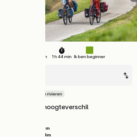
26 km
1 h 44 min
Ik ben beginner
Ribemont
Tergnier
langs kanalen en rivieren
Hellingen en hoogteverschil
Stijgingen:
0m
Dalingen:
45m
Laagste punt:
48m
Hoogste punt:
94m