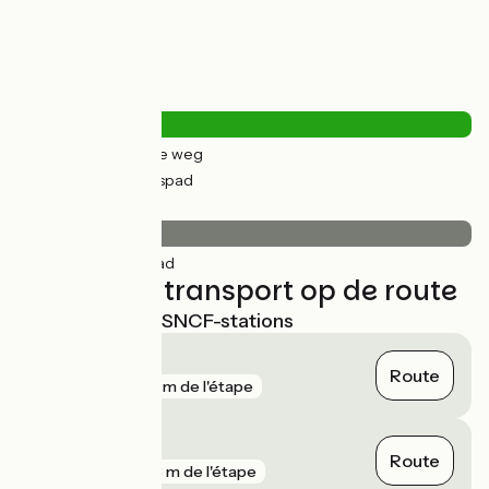
Wegtypes
2km
(7%) Over de weg
24km
(93%) Fietspad
Wegdektype
26km
(100%) Glad
Treinen en transport op de route
Dichtstbijzijnde SNCF-stations
Viry-Noureuil
Route
gare
103 m de l'étape
Chauny
Route
gare
283 m de l'étape