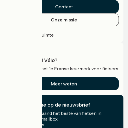
Contact
Onze missie
Persruimte
Professionele ruimte
Wat is Accueil Vélo?
Accueil Vélo is het 1e Franse keurmerk voor fietsers
op vakantie.
Meer weten
Ik abonneer me op de nieuwsbrief
Ontvang elke maand het beste van fietsen in
Frankrijk in uw mailbox.
Mijn e-mailadres