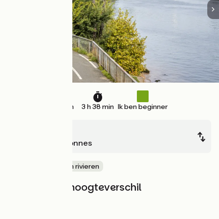
41 km
3 h 38 min
Ik ben beginner
Paris
Corbeil-Essonnes
langs kanalen en rivieren
Hellingen en hoogteverschil
Stijgingen:
10m
Dalingen:
24m