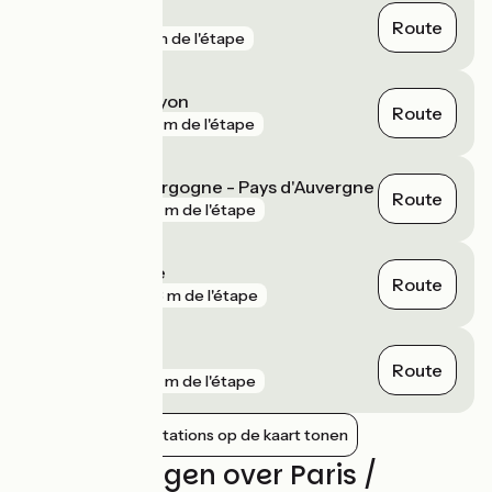
Paris Austerlitz
Route
gare
81 m de l'étape
Paris Gare de Lyon
Route
gare
681 m de l'étape
Paris Bercy Bourgogne - Pays d'Auvergne
Route
gare
701 m de l'étape
Juvisy-sur-Orge
Route
gare
873 m de l'étape
Paris Est
Route
gare
901 m de l'étape
Nabijgelegen stations op de kaart tonen
Beoordelingen over Paris /