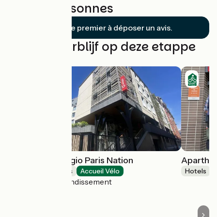
Corbeil-Essonnes
Soyez le premier à déposer un avis.
Vind uw verblijf op deze etappe
Aparthotel Adagio Paris Nation
Aparthot
Holiday residences
Accueil Vélo
Hotels
Paris 12e Arrondissement