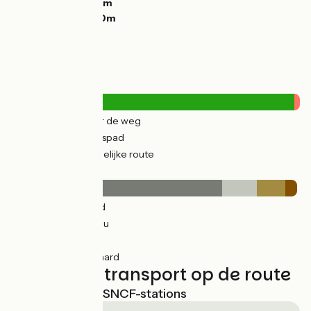
Laagste punt:
26m
Hoogste punt:
50m
Wegtypes
12km
(30%) Over de weg
29km
(70%) Fietspad
0.83km
(2%) Tijdelijke route
Wegdektype
30km
(73%) Glad
5km
(12%) Inconnu
4km
(10%) Ruw
2km
(4%) Onverhard
Treinen en transport op de route
Dichtstbijzijnde SNCF-stations