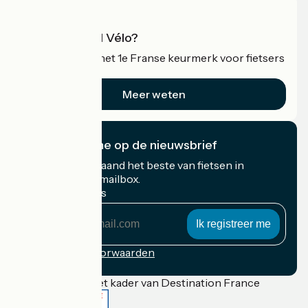
Wat is Accueil Vélo?
Accueil Vélo is het 1e Franse keurmerk voor fietsers
op vakantie.
Meer weten
Ik abonneer me op de nieuwsbrief
Ontvang elke maand het beste van fietsen in
Frankrijk in uw mailbox.
Mijn e-mailadres
Mijn
e-
mailadres
Inschrijvingsvoorwaarden
Gefinancierd in het kader van Destination France