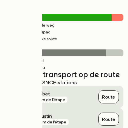
Wegtypes
7km
(21%) Over de weg
28km
(79%) Fietspad
4km
(11%) Tijdelijke route
Wegdektype
30km
(85%) Glad
5km
(15%) Inconnu
Treinen en transport op de route
Dichtstbijzijnde SNCF-stations
Villeneuve-Loubet
Route
gare
90 m de l'étape
Nice Saint-Augustin
Route
gare
162 m de l'étape