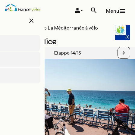
Overslaan
en
Menu
naar
close
de
inhoud
Alle etappes op La Méditerranée à vélo
gaan
Fietsroute
Cannes / Nice
Etappe 14/15