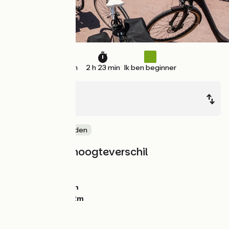
36 km
2 h 23 min
Ik ben beginner
Cannes
Nice
Door kustgebieden
Hellingen en hoogteverschil
Stijgingen:
69m
Dalingen:
43m
Laagste punt:
0m
Hoogste punt:
32m