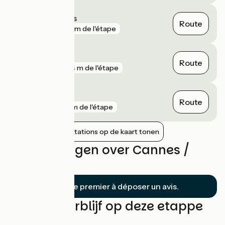
Cros de Cagnes
Route
gare
514 m de l'étape
Cannes
Route
gare
984 m de l'étape
Nice Riquier
Route
gare
2 km de l'étape
Nabijgelegen stations op de kaart tonen
Beoordelingen over Cannes /
Nice
Soyez le premier à déposer un avis.
Vind uw verblijf op deze etappe