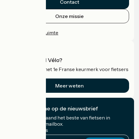
Contact
Onze missie
Persruimte
Professionele ruimte
Wat is Accueil Vélo?
Accueil Vélo is het 1e Franse keurmerk voor fietsers
op vakantie.
Meer weten
Ik abonneer me op de nieuwsbrief
Ontvang elke maand het beste van fietsen in
Frankrijk in uw mailbox.
Mijn e-mailadres