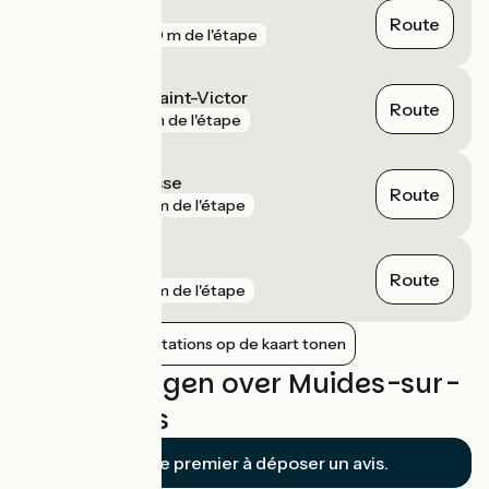
Menars
Route
gare
850 m de l'étape
La Chaussée-Saint-Victor
Route
gare
1 km de l'étape
Chouzy-sur-Cisse
Route
gare
2 km de l'étape
Suèvres
Route
gare
2 km de l'étape
Nabijgelegen stations op de kaart tonen
Beoordelingen over Muides-sur-
Loire / Blois
Soyez le premier à déposer un avis.