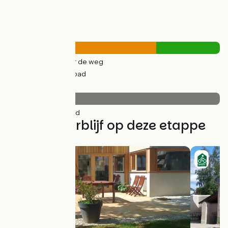
Wegtypes
13km
(70%) Over de weg
6km
(30%) Fietspad
Wegdektype
19km
(100%) Glad
Vind uw verblijf op deze etappe