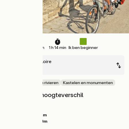
19 km
1 h 14 min
Ik ben beginner
Muides-sur-Loire
Blois
langs kanalen en rivieren
Kastelen en monumenten
Hellingen en hoogteverschil
Stijgingen:
33m
Dalingen:
42m
Laagste punt:
64m
Hoogste punt:
93m