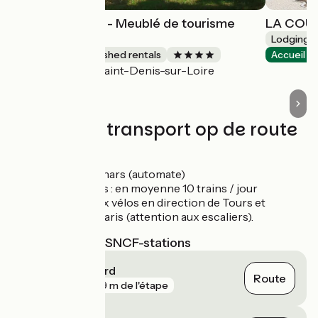
Gîte Harmonies - Meublé de tourisme
LA COUR
bioclimatique
Lodgings 
Lodgings and furnished rentals
Accueil V
Saint-Denis-sur-Loire
Accueil Vélo
Treinen en transport op de route
Gare de Mer
Arrêt de Ménars (automate)
Gare de Blois : en moyenne 10 trains / jour
autorisés aux vélos en direction de Tours et
Orléans et Paris (attention aux escaliers).
Dichtstbijzijnde SNCF-stations
Blois - Chambord
Route
gare
809 m de l'étape