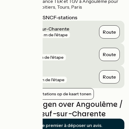
Correspondance TER et TGV à Angoulême pour
Bordeaux, Poitiers, Tours, Paris
Dichtstbijzijnde SNCF-stations
Châteauneuf-sur-Charente
Route
gare
394 m de l'étape
Angoulême
Route
gare
1 km de l'étape
La Couronne
Route
gare
5 km de l'étape
Nabijgelegen stations op de kaart tonen
Beoordelingen over Angoulême /
Châteauneuf-sur-Charente
Soyez le premier à déposer un avis.