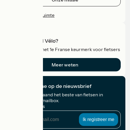
Persruimte
Professionele ruimte
Wat is Accueil Vélo?
Accueil Vélo is het 1e Franse keurmerk voor fietsers
op vakantie.
Meer weten
Ik abonneer me op de nieuwsbrief
Ontvang elke maand het beste van fietsen in
Frankrijk in uw mailbox.
Mijn e-mailadres
Mijn
e-
mailadres