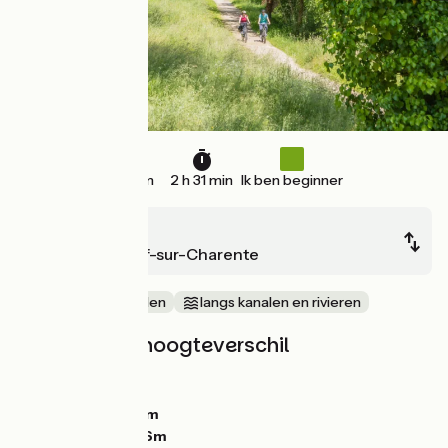
30 km
2 h 31 min
Ik ben beginner
Angoulême
Châteauneuf-sur-Charente
Tussen de wijnvelden
langs kanalen en rivieren
Hellingen en hoogteverschil
Stijgingen:
33m
Dalingen:
41m
Laagste punt:
18m
Hoogste punt:
46m