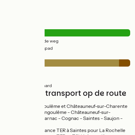
Wegtypes
7km
(23%) Over de weg
23km
(77%) Fietspad
Wegdektype
6km
(21%) Glad
21km
(70%) Ruw
3km
(9%) Onverhard
Treinen en transport op de route
Gares à Angoulême et Châteauneuf-sur-Charente
Ligne TER Angoulême - Châteauneuf-sur-
Charente - Jarnac - Cognac - Saintes - Saujon -
Royan
Correspondance TER à Saintes pour La Rochelle