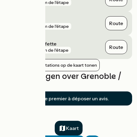
gare
2 km de l'étape
Moirans
Route
gare
2 km de l'étape
Moirans La Galifette
Route
gare
3 km de l'étape
Nabijgelegen stations op de kaart tonen
Beoordelingen over Grenoble /
Vinay
Soyez le premier à déposer un avis.
Kaart