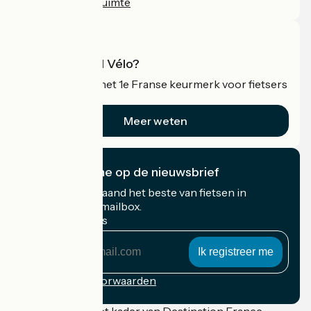
Professionele ruimte
Wat is Accueil Vélo?
Accueil Vélo is het 1e Franse keurmerk voor fietsers
op vakantie.
Meer weten
Ik abonneer me op de nieuwsbrief
Ontvang elke maand het beste van fietsen in
Frankrijk in uw mailbox.
Mijn e-mailadres
Mijn
e-
mailadres
Inschrijvingsvoorwaarden