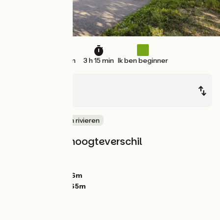
39 km
3 h 15 min
Ik ben beginner
Grenoble
Vinay
langs kanalen en rivieren
Hellingen en hoogteverschil
Stijgingen:
77m
Dalingen:
31m
Laagste punt:
176m
Hoogste punt:
265m