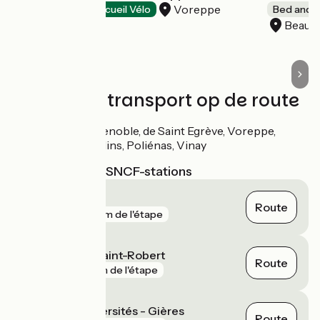
Voreppe
Hotels
Accueil Vélo
Bed and b
Beauli
Treinen en transport op de route
Gares de Grenoble, de Saint Egrève, Voreppe,
Moirans, Tullins, Poliénas, Vinay
Dichtstbijzijnde SNCF-stations
Vinay
Route
gare
116 m de l'étape
Saint-Égrève Saint-Robert
Route
gare
1 km de l'étape
Grenoble Universités - Gières
Route