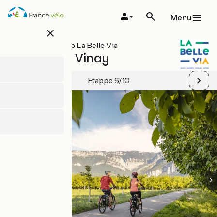
Overslaan
en
Menu
naar
close
de
inhoud
Alle etappes op La Belle Via
gaan
Grenoble / Vinay
Etappe 6/10