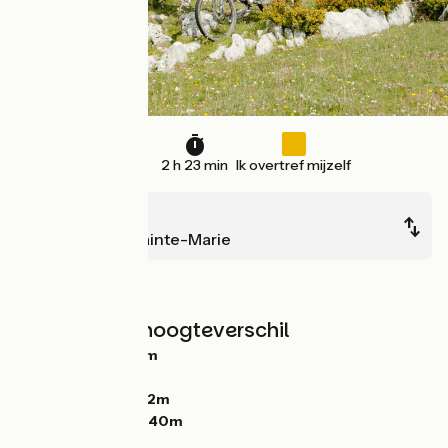
36 km
2 h 23 min
Ik overtref mijzelf
Rougon
Moustiers-Sainte-Marie
Bergen
Hellingen en hoogteverschil
Stijgingen:
1052m
Dalingen:
1441m
Laagste punt:
572m
Hoogste punt:
1540m