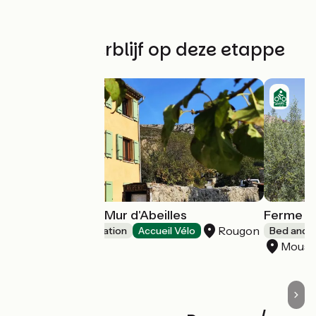
Vind uw verblijf op deze etappe
Gîte d'étape Le Mur d'Abeilles
Ferme du
Rougon
Group accommodation
Accueil Vélo
Bed and b
Mousti