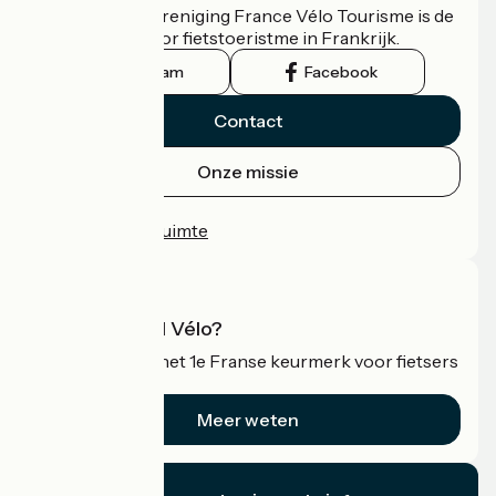
De nationale vereniging France Vélo Tourisme is de
officiële gids voor fietstoeristme in Frankrijk.
Instagram
Facebook
Contact
Onze missie
Persruimte
Professionele ruimte
Wat is Accueil Vélo?
Accueil Vélo is het 1e Franse keurmerk voor fietsers
op vakantie.
Meer weten