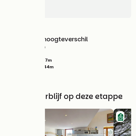
Le Martinet
Yzeron
In het bos
Hellingen en hoogteverschil
Stijgingen:
722m
Dalingen:
281m
Laagste punt:
267m
Hoogste punt:
844m
Vind uw verblijf op deze etappe