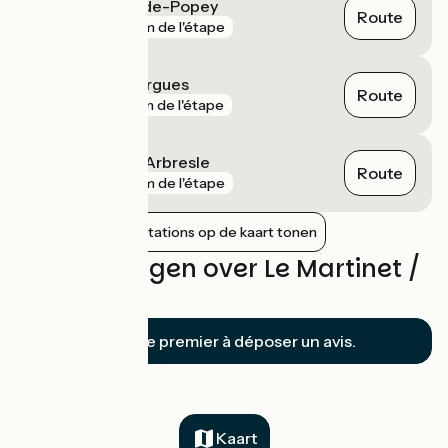
Saint-Romain-de-Popey
Route
gare
4 km de l'étape
Châtillon d'Azergues
Route
gare
5 km de l'étape
Fleurieux-sur-l'Arbresle
Route
gare
7 km de l'étape
Nabijgelegen stations op de kaart tonen
Beoordelingen over Le Martinet /
Yzeron
Soyez le premier à déposer un avis.
Kaart