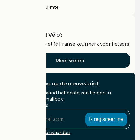
Persruimte
Professionele ruimte
Wat is Accueil Vélo?
Accueil Vélo is het 1e Franse keurmerk voor fietsers
op vakantie.
Meer weten
Ik abonneer me op de nieuwsbrief
Ontvang elke maand het beste van fietsen in
Frankrijk in uw mailbox.
Mijn e-mailadres
Mijn
e-
mailadres
Inschrijvingsvoorwaarden