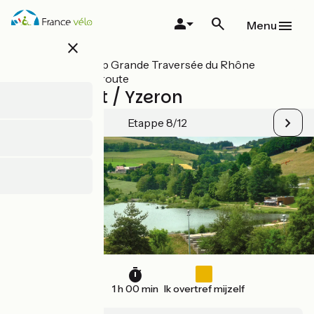
Overslaan
en
Menu
naar
close
de
inhoud
Alle etappes op Grande Traversée du Rhône
gaan
mountainbikeroute
Le Martinet / Yzeron
Etappe 8/12
15 km
1 h 00 min
Ik overtref mijzelf