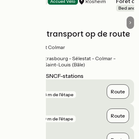
Forêt d
Rosheim
Bed and breakfast
Accueil Vélo
Bed and b
Treinen en transport op de route
Gares à Sélestat et Colmar
Ligne TER Strasbourg - Sélestat - Colmar -
Mulhouse - Saint-Louis (Bâle)
Dichtstbijzijnde SNCF-stations
Obernai
Route
gare
208 m de l'étape
Dorlisheim
Route
gare
430 m de l'étape
Goxwiller