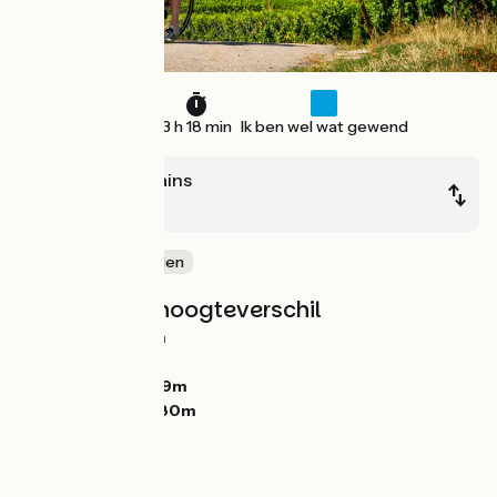
49 km
3 h 18 min
Ik ben wel wat gewend
Soultz-les-Bains
Châtenois
Tussen de wijnvelden
Hellingen en hoogteverschil
Stijgingen:
263m
Dalingen:
244m
Laagste punt:
169m
Hoogste punt:
280m