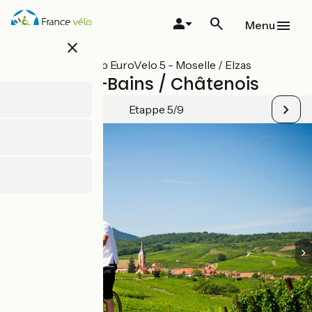
Overslaan
en
Menu
naar
close
de
inhoud
Alle etappes op EuroVelo 5 - Moselle / Elzas
gaan
Soultz-les-Bains / Châtenois
Etappe 5/9