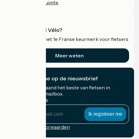
Professionele ruimte
Wat is Accueil Vélo?
Accueil Vélo is het 1e Franse keurmerk voor fietsers
op vakantie.
Meer weten
Ik abonneer me op de nieuwsbrief
Ontvang elke maand het beste van fietsen in
Frankrijk in uw mailbox.
Mijn e-mailadres
Mijn
e-
mailadres
Inschrijvingsvoorwaarden