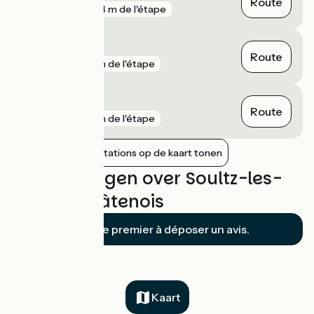
Route
gare
604 m de l'étape
Duppigheim
Route
gare
1 km de l'étape
Duttlenheim
Route
gare
1 km de l'étape
Nabijgelegen stations op de kaart tonen
Beoordelingen over Soultz-les-
Bains / Châtenois
Soyez le premier à déposer un avis.
Kaart