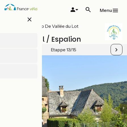
Overslaan
en
Menu
naar
close
de
inhoud
Alle etappes op De Vallée du Lot
gaan
Fietsroute
Villecomtal / Espalion
Etappe 13/15