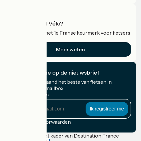
Wat is Accueil Vélo?
Accueil Vélo is het 1e Franse keurmerk voor fietsers
op vakantie.
Meer weten
Ik abonneer me op de nieuwsbrief
Ontvang elke maand het beste van fietsen in
Frankrijk in uw mailbox.
Mijn e-mailadres
Mijn
e-
mailadres
Inschrijvingsvoorwaarden
Gefinancierd in het kader van Destination France