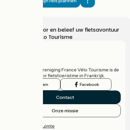
Mijn reis plannen
Kies, bereid voor en beleef uw fietsavontuur
met France Vélo Tourisme
Wie zijn we?
De nationale vereniging France Vélo Tourisme is de
officiële gids voor fietstoeristme in Frankrijk.
Instagram
Facebook
Contact
Onze missie
Persruimte
Professionele ruimte