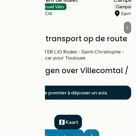
Hotels
Accueil Vélo
Campsite
Saint-Côme-d'Olt
Saint-
Treinen en transport op de route
Gare de Rodez :
TER LIO Rodez - Saint-Christophe -
Figeac – Brives et car pour Toulouse
Beoordelingen over Villecomtal /
Espalion
Soyez le premier à déposer un avis.
Kaart