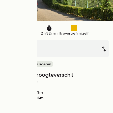
38 km
2 h 32 min
Ik overtref mijzelf
Villecomtal
Espalion
langs kanalen en rivieren
Hellingen en hoogteverschil
Stijgingen:
468m
Dalingen:
447m
Laagste punt:
303m
Hoogste punt:
616m