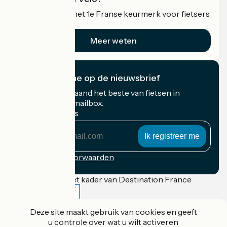
Accueil Vélo is het 1e Franse keurmerk voor fietsers
op vakantie.
Meer weten
Ik abonneer me op de nieuwsbrief
Ontvang elke maand het beste van fietsen in
Frankrijk in uw mailbox.
Mijn e-mailadres
Mijn
e-
mailadres
Inschrijvingsvoorwaarden
Gefinancierd in het kader van Destination France
Deze site maakt gebruik van cookies en geeft
u controle over wat u wilt activeren
Accueil Vélo Pro