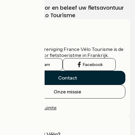
Kies, bereid voor en beleef uw fietsavontuur
met France Vélo Tourisme
Wie zijn we?
De nationale vereniging France Vélo Tourisme is de
officiële gids voor fietstoeristme in Frankrijk.
Instagram
Facebook
Contact
Onze missie
Persruimte
Professionele ruimte
Wat is Accueil Vélo?