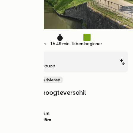
27 km
1 h 49 min
Ik ben beginner
Montgiscard
Seuil de Naurouze
langs kanalen en rivieren
Hellingen en hoogteverschil
Stijgingen:
32m
Dalingen:
0m
Laagste punt:
155m
Hoogste punt:
198m