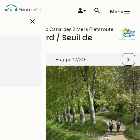
Overslaan
en
Menu
naar
close
de
inhoud
Alle etappes op Canal des 2 Mers Fietsroute
gaan
Montgiscard / Seuil de
Naurouze
Etappe 17/30