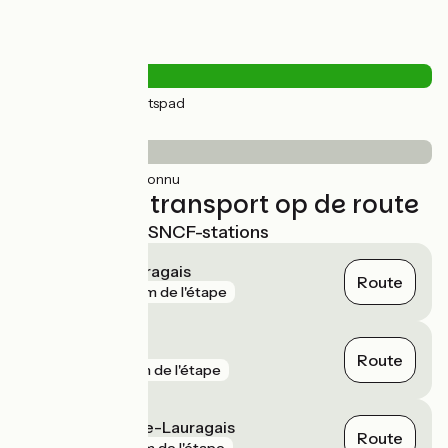
Wegtypes
27km
(100%) Fietspad
Wegdektype
27km
(100%) Inconnu
Treinen en transport op de route
Dichtstbijzijnde SNCF-stations
Avignonet-Lauragais
Route
gare
27 m de l'étape
Montlaur
Route
gare
1 km de l'étape
Villefranche-de-Lauragais
Route