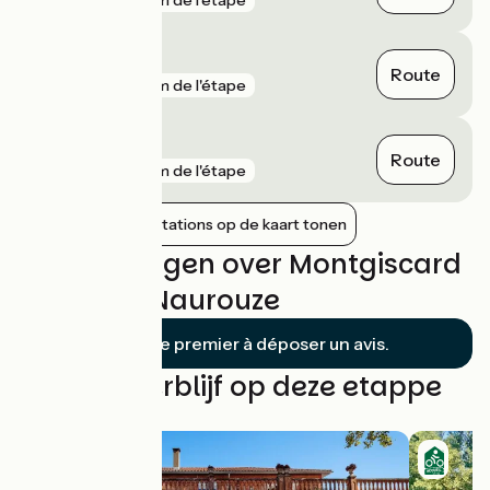
gare
2 km de l'étape
Baziège
Route
gare
2 km de l'étape
Escalquens
Route
gare
2 km de l'étape
Nabijgelegen stations op de kaart tonen
Beoordelingen over Montgiscard
/ Seuil de Naurouze
Soyez le premier à déposer un avis.
Vind uw verblijf op deze etappe