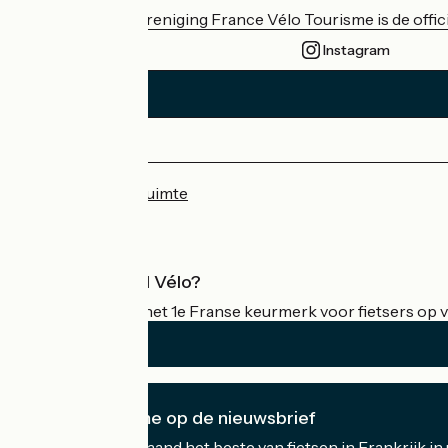
De nationale vereniging France Vélo Tourisme is de officië
Instagram
Persruimte
Professionele ruimte
Wat is Accueil Vélo?
Accueil Vélo is het 1e Franse keurmerk voor fietsers op v
Ik abonneer me op de nieuwsbrief
Ontvang elke maand het beste van fietsen in Frankrijk in