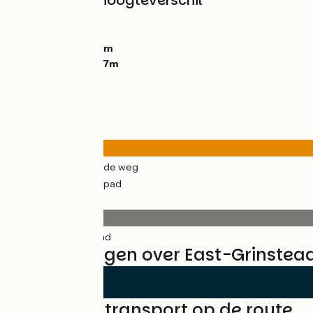
Hellingen en hoogteverschil
Stijgingen:
71m
Dalingen:
108m
Laagste punt:
54m
Hoogste punt:
137m
Wegtypes
11km
(35%) Over de weg
21km
(65%) Fietspad
Wegdektype
32km
(100%) Glad
Beoordelingen over East-Grinstead 
Treinen en transport op de route