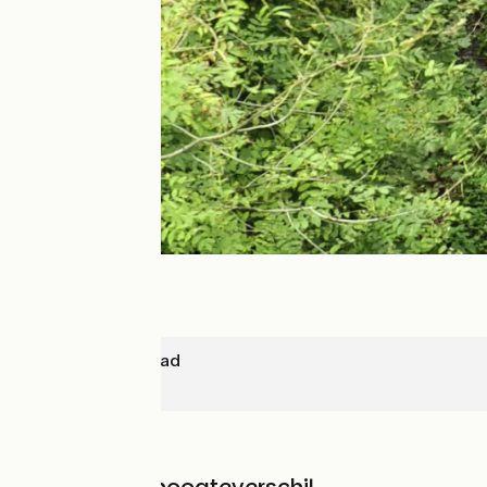
East-Grinstead
Redhill
In het bos