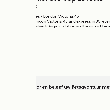
Train stations
Three Bridges - London Victoria: 45'
Gatwick - London Victoria: 45' and express in 30' eve
Access to Gatwick Airport station via the airport term
Kies, bereid voor en beleef uw fietsavontuur me
Wie zijn we?