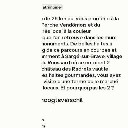
Nature & petit patrimoine
Une boucle vélo de 26 km qui vous emmène à la
découverte du Perche Vendômois et du
"Roussard", ce grès local à la couleur
caractéristique que l'on retrouve dans les murs
des fermes et monuments. De belles haltes à
faire tout au long de ce parcours en courbes et
en collines, notamment à Sargé-sur-Braye, village
emblématique du Roussard où se cotoient 2
églises et où le château des Radrets vaut le
détour. Et pour les haltes gourmandes, vous avez
le choix entre la visite d'une ferme ou le marché
de producteurs locaux. Et pourquoi pas les 2 ?
Hellingen en hoogteverschil
Stijgingen:
0m
Dalingen:
0m
Laagste punt:
0m
Hoogste punt:
0m