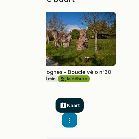
La boucle des trognes - Boucle vélo n°30
24 km
1 h 35 min
Je débute
Kaart