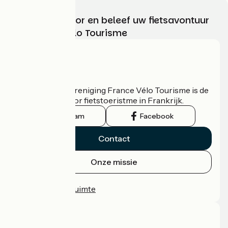
Kies, bereid voor en beleef uw fietsavontuur
met France Vélo Tourisme
Wie zijn we?
De nationale vereniging France Vélo Tourisme is de
officiële gids voor fietstoeristme in Frankrijk.
Instagram
Facebook
Contact
Onze missie
Persruimte
Professionele ruimte