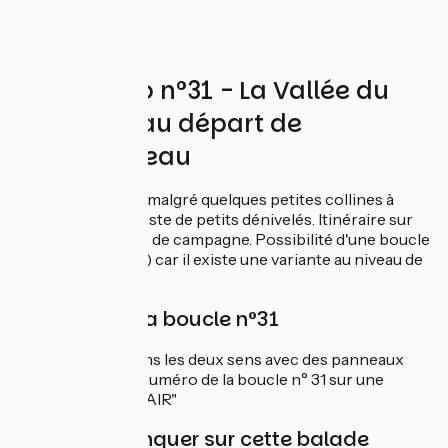
Circuit vélo n°31 - La Vallée du
Roussard au départ de
Mondoubleau
Boucle vélo facile malgré quelques petites collines à
gravir, mais cela reste de petits dénivelés. Itinéraire sur
des petites routes de campagne. Possibilité d'une boucle
plus petite (22 km) car il existe une variante au niveau de
Sargé sur Braye.
Balisage de la boucle n°31
Boucle balisée dans les deux sens avec des panneaux
verts et blancs + numéro de la boucle n° 31 sur une
pastille "BLEU CLAIR"
À ne pas manquer sur cette balade