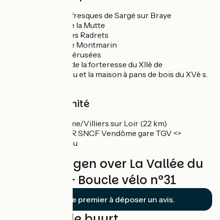
les églises à fresques de Sargé sur Braye
la carrière de la Mutte
le château des Radrets
le château de Montmarin
la ferme des érusées
les vestiges de la forteresse du XIIè de
Mondoubleau et la maison à pans de bois du XVè s.
Gare à proximité
TGV Vendôme/Villiers sur Loir (22 km)
Ligne de CAR SNCF Vendôme gare TGV <>
Mondoubleau
Beoordelingen over La Vallée du
Roussard - Boucle vélo n°31
Soyez le premier à déposer un avis.
Lussen in de buurt