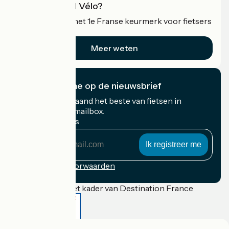
Wat is Accueil Vélo?
Accueil Vélo is het 1e Franse keurmerk voor fietsers
op vakantie.
Meer weten
Ik abonneer me op de nieuwsbrief
Ontvang elke maand het beste van fietsen in
Frankrijk in uw mailbox.
Mijn e-mailadres
Mijn
e-
mailadres
Inschrijvingsvoorwaarden
Gefinancierd in het kader van Destination France