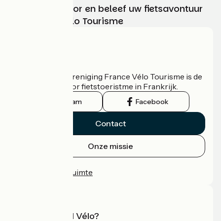
Kies, bereid voor en beleef uw fietsavontuur
met France Vélo Tourisme
Wie zijn we?
De nationale vereniging France Vélo Tourisme is de
officiële gids voor fietstoeristme in Frankrijk.
Instagram
Facebook
Contact
Onze missie
Persruimte
Professionele ruimte
Wat is Accueil Vélo?