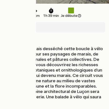
25 km
1 h 39 min
Je débute
Luçon
Bords de mer
Au cœur du marais desséché cette boucle à vélo
dévoile tour à tour ses paysages de marais, de
prairies communales et pâtures collectives. De
Triaize à Luçon, vous découvrirez les richesses
hydrauliques, botaniques et ornithologiques d'un
océan aujourd'hui devenu marais. Ce circuit vous
conduira en pleine nature au milieu de vastes
paysages à la faune et la flore incomparables.
Enfin, le patrimoine architectural de Luçon sera
propice à la flânerie. Une balade à vélo qui saura
vous dépayser.