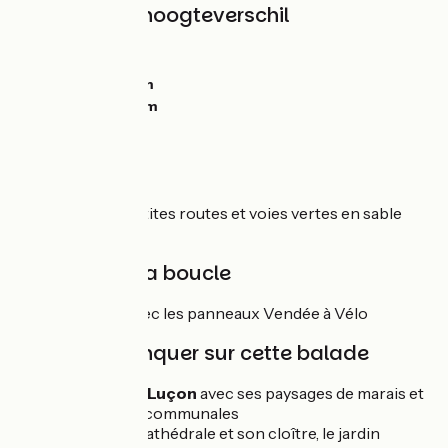
Hellingen en hoogteverschil
Stijgingen:
0m
Dalingen:
0m
Laagste punt:
0m
Hoogste punt:
0m
Alternance de petites routes et voies vertes en sable
compacté
Balisage de la boucle
Boucle balisée avec les panneaux Vendée à Vélo
À ne pas manquer sur cette balade
Le canal de Luçon
avec ses paysages de marais et
ses prairies communales
Luçon :
La cathédrale et son cloître, le jardin