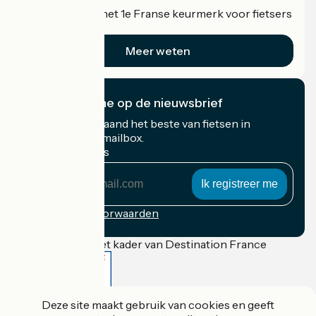
Accueil Vélo is het 1e Franse keurmerk voor fietsers
op vakantie.
Meer weten
Ik abonneer me op de nieuwsbrief
Ontvang elke maand het beste van fietsen in
Frankrijk in uw mailbox.
Mijn e-mailadres
Mijn
e-
mailadres
Inschrijvingsvoorwaarden
Gefinancierd in het kader van Destination France
Deze site maakt gebruik van cookies en geeft
Accueil Vélo Pro