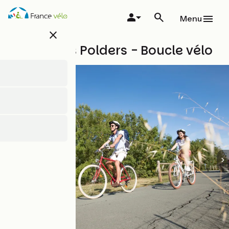
Overslaan
en
Menu
naar
close
de
inhoud
Boucle des Polders - Boucle vélo
gaan