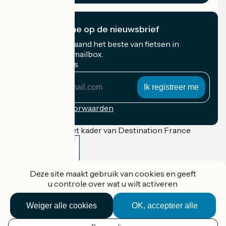
Ik abonneer me op de nieuwsbrief
Ontvang elke maand het beste van fietsen in
Frankrijk in uw mailbox.
Mijn e-mailadres
Mijn
e-
mailadres
Inschrijvingsvoorwaarden
Gefinancierd in het kader van Destination France
Deze site maakt gebruik van cookies en geeft
Accueil Vélo Pro
u controle over wat u wilt activeren
Contact
Wettelijke informatie
Contact
Weiger alle cookies
OK, accepteer alle
Privacy policy
Réalisation :
StudioJuillet
et
France Vélo Tourisme