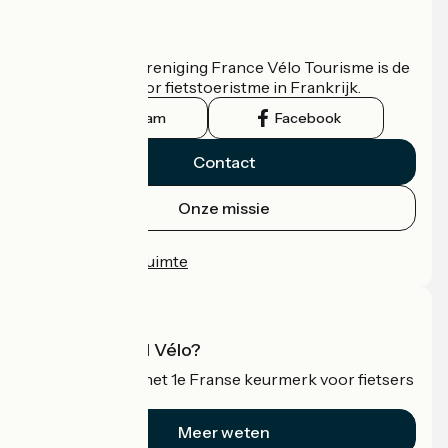
Wie zijn we?
De nationale vereniging France Vélo Tourisme is de
officiële gids voor fietstoeristme in Frankrijk.
Instagram
Facebook
Contact
Onze missie
Persruimte
Professionele ruimte
Wat is Accueil Vélo?
Accueil Vélo is het 1e Franse keurmerk voor fietsers
op vakantie.
Meer weten