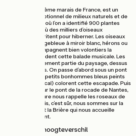
La Brière, deuxième marais de France, est un
ensemble exceptionnel de milieux naturels et de
zones humides, où l’on a identifié 900 plantes
différentes et où des milliers d’oiseaux
aquatiques s’abritent pour hiberner. Les oiseaux
migrateurs, gorgebleue à miroir blanc, hérons ou
spatules, accompagnent bien volontiers la
Vélidéale et rendent cette balade musicale. Les
ponts font également partie du paysage, dessus
comme dessous. On passe d’abord sous un pont
dont les Oides (petits bonhommes bleus peints
par un artiste local) colorent cette escapade. Puis
nous passons sur le pont de la rocade de Nantes,
dont l’architecture nous rappelle les roseaux de
Brière. Cette fois, c’est sûr, nous sommes sur la
bonne route… et la Brière qui nous accueille
chaleureusement.
Hellingen en hoogteverschil