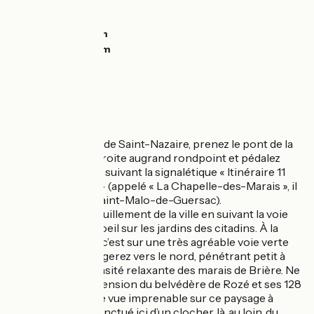
Stijgingen:
0m
Dalingen:
0m
Laagste punt:
0m
Hoogste punt:
0m
L'itinéraire
À partir de la gare de Saint-Nazaire, prenez le pont de la
Matte, tournez à droite augrand rondpoint et pédalez
tranquillement en suivant la signalétique « Itinéraire 11
avec un vélo vert » (appelé « La Chapelle-des-Marais », il
dessert d’abord Saint-Malo-de-Guersac).
Vous sortez tranquillement de la ville en suivant la voie
ferrée et jetez un oeil sur les jardins des citadins. À la
sortie de Trignac, c’est sur une très agréable voie verte
que vous vous dirigerez vers le nord, pénétrant petit à
petit dans l’immensité relaxante des marais de Brière. Ne
manquez pas l’ascension du belvédère de Rozé et ses 128
marches pour une vue imprenable sur ce paysage à
l’horizon infini, ponctué ici d’un clocher, là, au loin, du