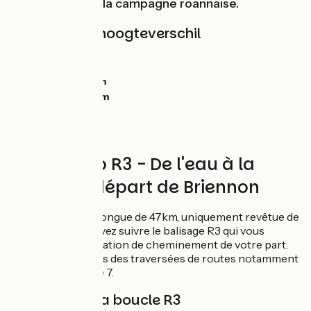
agréables dans la campagne roannaise.
Hellingen en hoogteverschil
Stijgingen:
0m
Dalingen:
0m
Laagste punt:
0m
Hoogste punt:
0m
Circuit vélo R3 - De l'eau à la
pierre au départ de Briennon
La boucle R3 est longue de 47km, uniquement revêtue de
goudron. Vous devez suivre le balisage R3 qui vous
guidera sans hésitation de cheminement de votre part.
Soyez vigilants lors des traversées de routes notamment
la Route Nationale 7.
Balisage de la boucle R3