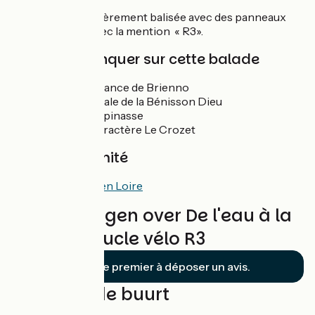
La boucle est entièrement balisée avec des panneaux
verts et blancs avec la mention « R3».
À ne pas manquer sur cette balade
Port de plaisance de Brienno
Eglise abbatiale de la Bénisson Dieu
Forêt de Lespinasse
Village de caractère Le Crozet
Gare à proximité
Transports en Loire
Beoordelingen over De l'eau à la
pierre - Boucle vélo R3
Soyez le premier à déposer un avis.
Lussen in de buurt