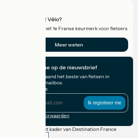
Wat is Accueil Vélo?
Accueil Vélo is het 1e Franse keurmerk voor fietsers
op vakantie.
Meer weten
Ik abonneer me op de nieuwsbrief
Ontvang elke maand het beste van fietsen in
Frankrijk in uw mailbox.
Mijn e-mailadres
Mijn
e-
mailadres
Inschrijvingsvoorwaarden
Gefinancierd in het kader van Destination France