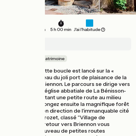
47 km
5 h 00 min
J'ai l'habitude
Briennon
Nature & petit patrimoine
Le départ de cette boucle est lancé sur la «
Véloire » au niveau du joli port de plaisance de la
commune de Briennon. Le parcours se dirige vers
la remarquable église abbatiale de La Bénisson-
Dieu en empruntant une petite route au milieu
des bois. Vous longez ensuite la magnifique forêt
de Lespinasse en direction de l'immanquable cité
médiévale Le Crozet, classé "Village de
caractère" ! Au retour vers Briennon vous
empruntez à nouveau de petites routes