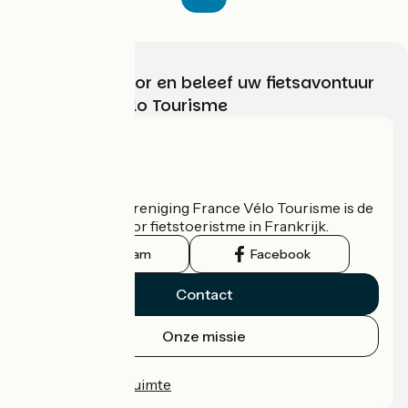
Kies, bereid voor en beleef uw fietsavontuur
met France Vélo Tourisme
Wie zijn we?
De nationale vereniging France Vélo Tourisme is de
officiële gids voor fietstoeristme in Frankrijk.
Instagram
Facebook
Contact
Onze missie
Persruimte
Professionele ruimte