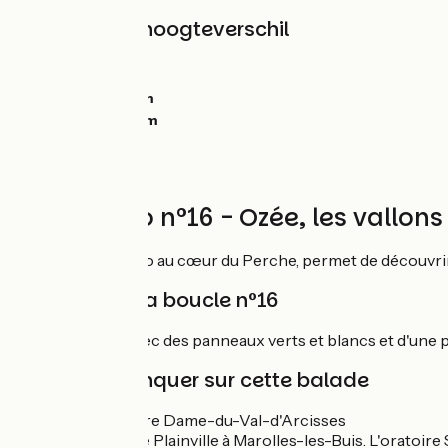
Hellingen en hoogteverschil
Stijgingen:
0m
Dalingen:
0m
Laagste punt:
0m
Hoogste punt:
0m
Circuit vélo n°16 - Ozée, les vall
Cette balade à vélo au cœur du Perche, permet de découvrir l
Balisage de la boucle n°16
Boucle balisée avec des panneaux verts et blancs et d'une p
À ne pas manquer sur cette balade
Abbaye Notre Dame-du-Val-d'Arcisses
Le maquis de Plainville à Marolles-les-Buis. L'oratoir