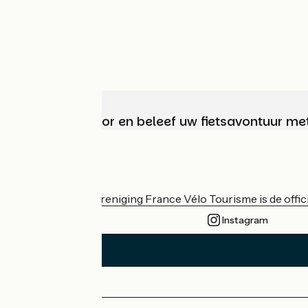
Kies, bereid voor en beleef uw fietsavontuur me
Wie zijn we?
De nationale vereniging France Vélo Tourisme is de officië
Instagram
Persruimte