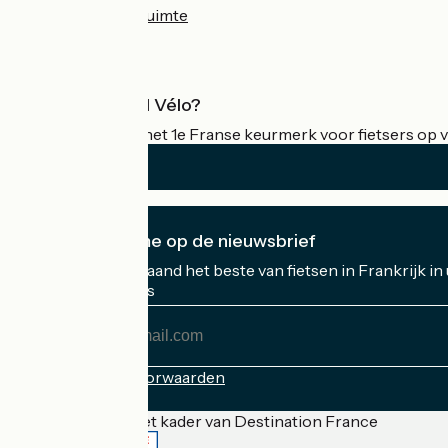
Professionele ruimte
Wat is Accueil Vélo?
Accueil Vélo is het 1e Franse keurmerk voor fietsers op v
Ik abonneer me op de nieuwsbrief
Ontvang elke maand het beste van fietsen in Frankrijk in
Mijn e-mailadres
Mijn
e-
mailadres
Inschrijvingsvoorwaarden
Gefinancierd in het kader van Destination France