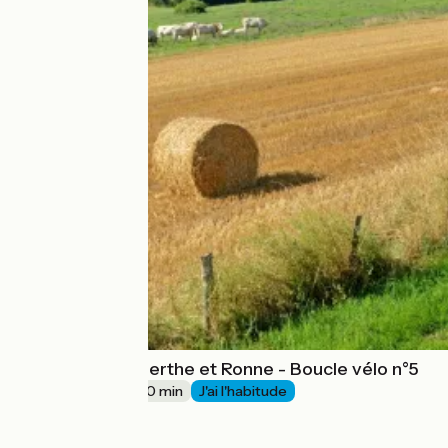
Manoirs entre Berthe et Ronne - Boucle vélo n°5
20 km
1 h 40 min
J'ai l'habitude