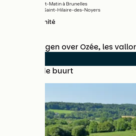
L'église Saint-Matin à Brunelles
La chapelle Saint-Hilaire-des-Noyers
Gare à proximité
Brou à 10km
Beoordelingen over Ozée, les vallo
Lussen in de buurt