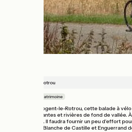
Nogent-le-Rotrou
Nature & petit patrimoine
Au départ de Nogent-le-Rotrou, cette balade à vélo vo
collines verdoyantes et rivières de fond de vallée. À 
170 maquisards. Il faudra fournir un peu d'effort pou
déroulée entre Blanche de Castille et Enguerrand d