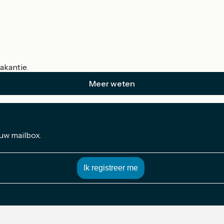
akantie.
Meer weten
 uw mailbox.