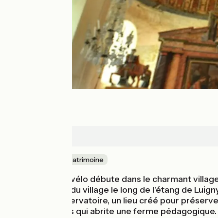
Luigny
Nature & petit patrimoine
Cette balade à vélo débute dans le charmant village
vélo s'échappe du village le long de l'étang de Luig
au verger-conservatoire, un lieu créé pour préserve
Ferme des Murs qui abrite une ferme pédagogique. Arr