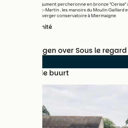
L'église et la jument percheronne en bronze "Cerise" 
L'église Saint-Martin , les manoirs du Moulin Gaillard
L'église et le verger conservatoire à Miermaigne.
Gare à proximité
Brou à 11km
Beoordelingen over Sous le regard 
Lussen in de buurt