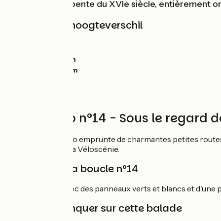
dévoile sa charpente du XVIe siècle, entièrement o
Hellingen en hoogteverschil
Stijgingen:
0m
Dalingen:
0m
Laagste punt:
0m
Hoogste punt:
0m
Circuit vélo n°14 - Sous le regard 
Cette boucle à vélo emprunte de charmantes petites routes 
kilomètres avec La Véloscénie.
Balisage de la boucle n°14
Boucle balisée avec des panneaux verts et blancs et d'une p
À ne pas manquer sur cette balade