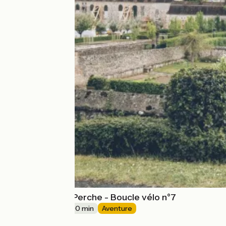
Les balcons du Perche - Boucle vélo n°7
29 km
3 h 00 min
Aventure