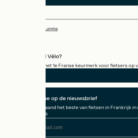
Persruimte
Professionele ruimte
Wat is Accueil Vélo?
Accueil Vélo is het 1e Franse keurmerk voor fietsers op v
Ik abonneer me op de nieuwsbrief
Ontvang elke maand het beste van fietsen in Frankrijk in
Mijn e-mailadres
Mijn
e-
mailadres