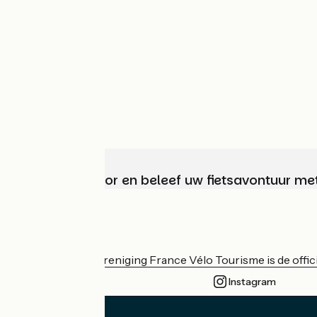
Kies, bereid voor en beleef uw fietsavontuur me
Wie zijn we?
De nationale vereniging France Vélo Tourisme is de officië
Instagram