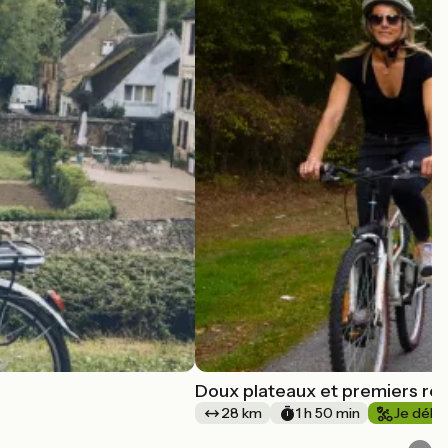
Doux plateaux et premiers reli
28 km
1 h 50 min
Je débu