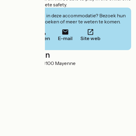
play area in complete safety.
Geïnteresseerd in deze accommodatie? Bezoek hun
website om te boeken of meer te weten te komen.
Bellen
E-mail
Site web
Localisation
Rue St Léonard 53100 Mayenne