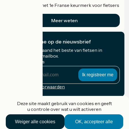
Accueil Vélo is het 1e Franse keurmerk voor fietsers
op vakantie.
Meer weten
Ik abonneer me op de nieuwsbrief
Ontvang elke maand het beste van fietsen in
Frankrijk in uw mailbox.
Mijn e-mailadres
Mijn
e-
mailadres
Inschrijvingsvoorwaarden
Gefinancierd in het kader van Destination France
Deze site maakt gebruik van cookies en geeft
u controle over wat u wilt activeren
Weiger alle cookies
OK, accepteer alle
Accueil Vélo Pro