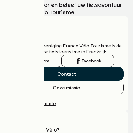
Kies, bereid voor en beleef uw fietsavontuur
met France Vélo Tourisme
Wie zijn we?
De nationale vereniging France Vélo Tourisme is de
officiële gids voor fietstoeristme in Frankrijk.
Instagram
Facebook
Contact
Onze missie
Persruimte
Professionele ruimte
Wat is Accueil Vélo?