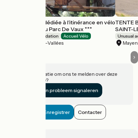
Tente Bivouac dédiée à l'itinérance en vélo
TENTE 
- Le Camping Du Parc De Vaux ***
SAINT-
Unusual accommodation
Accueil Vélo
Unusual 
Ambrières-les-Vallées
Mayen
Heeft u informatie om ons te melden over deze
accommodatie?
Een probleem signaleren
Enregistrer
Contacter