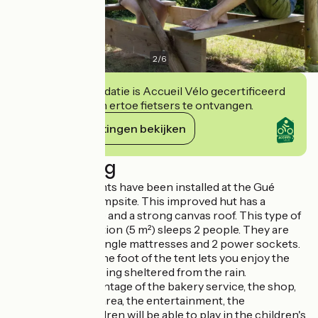
2
/
6
Deze accommodatie is Accueil Vélo gecertificeerd
en verbindt zich ertoe fietsers te ontvangen.
Haar verplichtingen bekijken
Beschrijving
Three bivouac tents have been installed at the Gué
Saint-Léonard campsite. This improved hut has a
wooden structure and a strong canvas roof. This type of
light accommodation (5 m²) sleeps 2 people. They are
equipped with 2 single mattresses and 2 power sockets.
A picnic table at the foot of the tent lets you enjoy the
outdoors while being sheltered from the rain.
You can take advantage of the bakery service, the shop,
the refreshment area, the entertainment, the
launderette... Children will be able to play in the children's