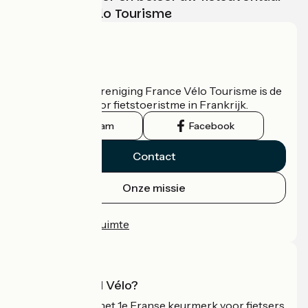
met France Vélo Tourisme
Wie zijn we?
De nationale vereniging France Vélo Tourisme is de
officiële gids voor fietstoeristme in Frankrijk.
Instagram
Facebook
Contact
Onze missie
Persruimte
Professionele ruimte
Wat is Accueil Vélo?
Accueil Vélo is het 1e Franse keurmerk voor fietsers