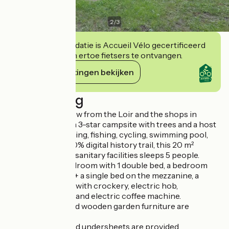
2
/
3
Deze accommodatie is Accueil Vélo gecertificeerd
en verbindt zich ertoe fietsers te ontvangen.
Haar verplichtingen bekijken
Beschrijving
Just a stone's throw from the Loir and the shops in
Luché-Pringé, in a 3-star campsite with trees and a host
of activities: kayaking, fishing, cycling, swimming pool,
leisure centre, 100% digital history trail, this 20 m²
Marquise without sanitary facilities sleeps 5 people.
It comprises a bedroom with 1 double bed, a bedroom
with 1 double bed + a single bed on the mezzanine, a
kitchen equipped with crockery, electric hob,
microwave, fridge and electric coffee machine.
A tumble dryer and wooden garden furniture are
available.
Duvets, pillows and undersheets are provided.