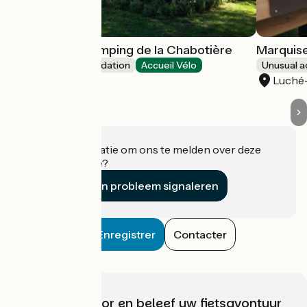
Ecolodge au camping de la Chabotière
Marquise
Unusual accommodation
Accueil Vélo
Unusual 
Luché-Pringé
Luché
Heeft u informatie om ons te melden over deze
accommodatie?
Een probleem signaleren
Enregistrer
Contacter
Kies, bereid voor en beleef uw fietsavontuur