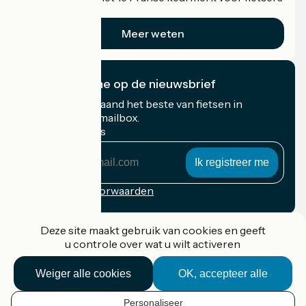
op vakantie.
Meer weten
Ik abonneer me op de nieuwsbrief
Ontvang elke maand het beste van fietsen in
Frankrijk in uw mailbox.
Mijn e-mailadres
Mijn
e-
mailadres
Inschrijvingsvoorwaarden
Gefinancierd in het kader van Destination France
Deze site maakt gebruik van cookies en geeft
u controle over wat u wilt activeren
Weiger alle cookies
OK, accepteer alle
Accueil Vélo Pro
Contact
Personaliseer