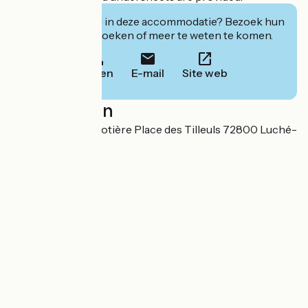
Geïnteresseerd in deze accommodatie? Bezoek hun
website om te boeken of meer te weten te komen.
Bellen
E-mail
Site web
Localisation
Camping La Chabotière Place des Tilleuls 72800 Luché-
Pringé