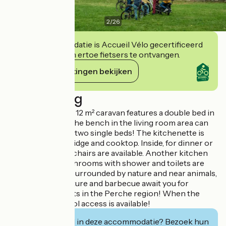
2
/
26
Deze accommodatie is Accueil Vélo gecertificeerd
en verbindt zich ertoe fietsers te ontvangen.
Haar verplichtingen bekijken
Beschrijving
This single-room, 12 m² caravan features a double bed in
the back alcove. The bench in the living room area can
be separated into two single beds! The kitchenette is
equipped with a fridge and cooktop. Inside, for dinner or
lunch, a table and chairs are available. Another kitchen
area as well as bathrooms with shower and toilets are
available nearby. Surrounded by nature and near animals,
the outdoor furniture and barbecue await you for
delightful moments in the Perche region! When the
season allows, pool access is available!
Geïnteresseerd in deze accommodatie? Bezoek hun