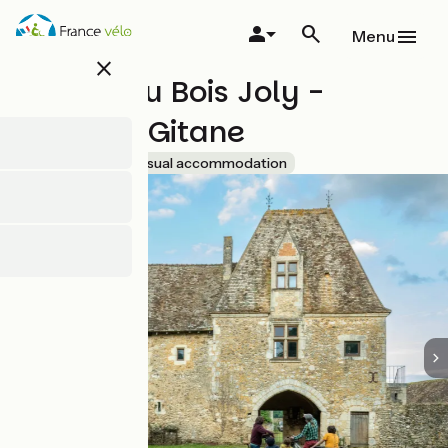
Overslaan
en
Menu
naar
close
de
Manoir du Bois Joly -
inhoud
gaan
Roulotte Gitane
Accueil Vélo
Unusual accommodation