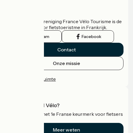
Wie zijn we?
De nationale vereniging France Vélo Tourisme is de
officiële gids voor fietstoeristme in Frankrijk.
Instagram
Facebook
Contact
Onze missie
Persruimte
Professionele ruimte
Wat is Accueil Vélo?
Accueil Vélo is het 1e Franse keurmerk voor fietsers
op vakantie.
Meer weten