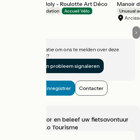
Manoir du Bois Joly - Roulotte Art Déco
Manoir d
Unusual accommodation
Accueil Vélo
Unusual 
Arcisses
Arciss
Heeft u informatie om ons te melden over deze
accommodatie?
Een probleem signaleren
Enregistrer
Contacter
Kies, bereid voor en beleef uw fietsavontuur
met France Vélo Tourisme