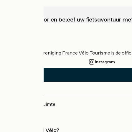
Kies, bereid voor en beleef uw fietsavontuur me
Wie zijn we?
De nationale vereniging France Vélo Tourisme is de officië
Instagram
Persruimte
Professionele ruimte
Wat is Accueil Vélo?