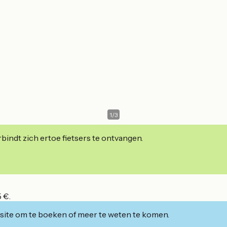
1
/
3
indt zich ertoe fietsers te ontvangen.
 €.
ite om te boeken of meer te weten te komen.