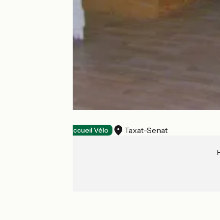
La Boule
Taxat-Senat
Stopover gites
Accueil Vélo