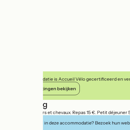
Deze accommodatie is Accueil Vélo gecertificeerd en verb
Haar verplichtingen bekijken
Beschrijving
Accueil de cavaliers et chevaux. Repas 15 €. Petit déjeuner 5
Geïnteresseerd in deze accommodatie? Bezoek hun webs