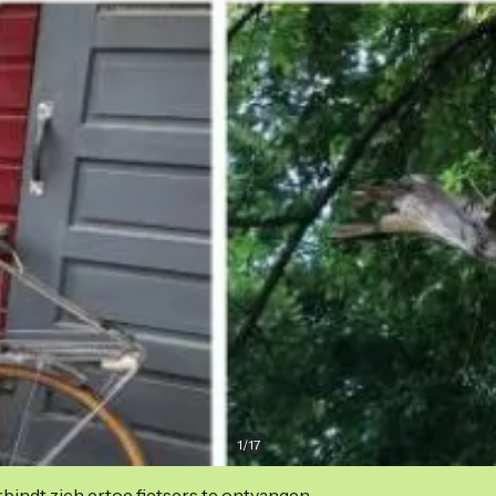
1
/
17
indt zich ertoe fietsers te ontvangen.