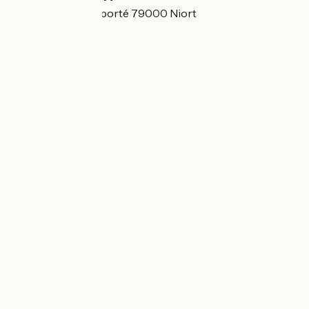
18 bis rue du Comporté 79000 Niort