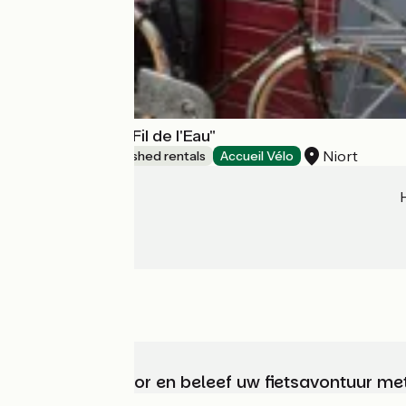
Tiny House "Au Fil de l'Eau"
Niort
Lodgings and furnished rentals
Accueil Vélo
Kies, bereid voor en beleef uw fietsavontuur me