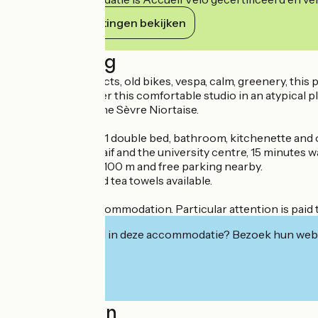
Haar verplichtingen bekijken
Beschrijving
If you like old objects, old bikes, vespa, calm, greenery, thi
Come and discover this comfortable studio in an atypical pla
Verte, access to the Sèvre Niortaise.
Accommodation: 1 double bed, bathroom, kitchenette and of
5 minutes from Maif and the university centre, 15 minutes w
Bus stop (free) at 100 m and free parking nearby.
Sheets, towels and tea towels available.
Non-smoking accommodation. Particular attention is paid to
Geïnteresseerd in deze accommodatie? Bezoek hun webs
Localisation