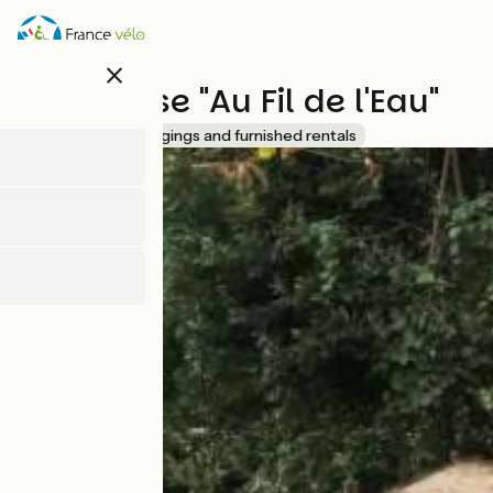
Overslaan
en
naar
close
de
Tiny House "Au Fil de l'Eau"
inhoud
gaan
Accueil Vélo
Lodgings and furnished rentals