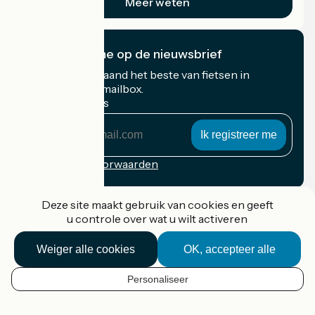
Meer weten
Ik abonneer me op de nieuwsbrief
Ontvang elke maand het beste van fietsen in
Frankrijk in uw mailbox.
Mijn e-mailadres
Mijn
e-
mailadres
Inschrijvingsvoorwaarden
Gefinancierd in het kader van Destination France
Deze site maakt gebruik van cookies en geeft
u controle over wat u wilt activeren
Weiger alle cookies
OK, accepteer alle
Accueil Vélo Pro
Contact
Personaliseer
Wettelijke informatie
NL
Contact
Privacy policy