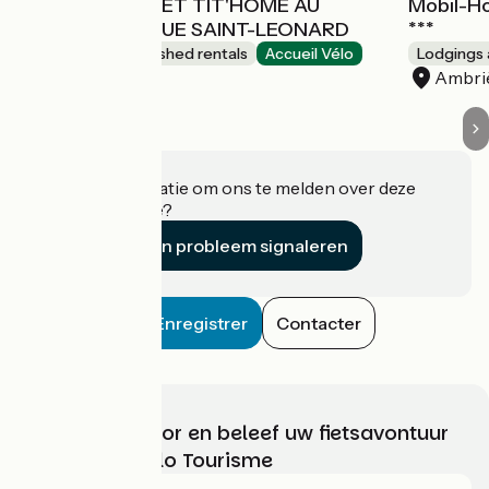
MOBIL-HOMES ET TIT'HOME AU
Mobil-H
CAMPING DU GUE SAINT-LEONARD
***
Lodgings and furnished rentals
Accueil Vélo
Lodgings 
Mayenne
Ambriè
Heeft u informatie om ons te melden over deze
accommodatie?
Een probleem signaleren
Enregistrer
Contacter
Kies, bereid voor en beleef uw fietsavontuur
met France Vélo Tourisme