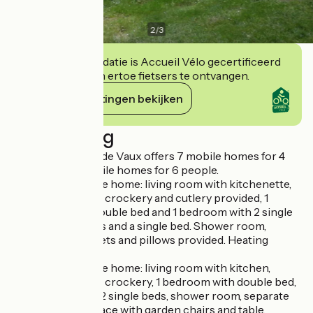
2
/
3
Deze accommodatie is Accueil Vélo gecertificeerd
en verbindt zich ertoe fietsers te ontvangen.
Haar verplichtingen bekijken
Beschrijving
Camping Le Parc de Vaux offers 7 mobile homes for 4
people and 2 mobile homes for 6 people.
2-bedroom mobile home: living room with kitchenette,
fridge, microwave, crockery and cutlery provided, 1
bedroom with 1 double bed and 1 bedroom with 2 single
beds or bunk beds and a single bed. Shower room,
separate WC, duvets and pillows provided. Heating
provided.
3-bedroom mobile home: living room with kitchen,
fridge, microwave, crockery, 1 bedroom with double bed,
2 bedrooms with 2 single beds, shower room, separate
WC, heating. Terrace with garden chairs and table.