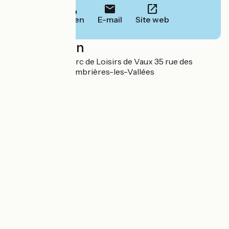
Bellen
E-mail
Site web
Localisation
Camping sur le Parc de Loisirs de Vaux 35 rue des
Colverts 53300 Ambrières-les-Vallées