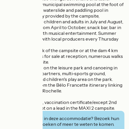
Nearby activities: municipal swimming pool at the foot of
the campsite with waterslide and paddling pool in
summer, free entry provided by the campsite,
entertainment for children and adults in July and August,
mini golf course from April to October, snack bar, bar in
July and August with musical entertainment. Summer
campsite market with local producers every Thursday
evening.
Fishing at the back of the campsite or at the dam 4 km
away, fishing cards for sale at reception, numerous walks
around the campsite.
Equestrian centre on the leisure park and canoeing in
summer with our partners, multi-sports ground,
petanque pitch and children's play area on the park.
Less than 5 km from the Bélo Francette itinerary linking
Ouistreham to La Rochelle.
Animals accepted, vaccination certificate/except 2nd
category dogs kept on a lead in the MAXI 2 campsite.
Geïnteresseerd in deze accommodatie? Bezoek hun
website om te boeken of meer te weten te komen.