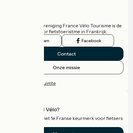
Wie zijn we?
De nationale vereniging France Vélo Tourisme is de
officiële gids voor fietstoeristme in Frankrijk.
Instagram
Facebook
Contact
Onze missie
Persruimte
Professionele ruimte
Wat is Accueil Vélo?
Accueil Vélo is het 1e Franse keurmerk voor fietsers
op vakantie.